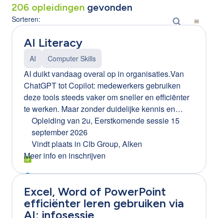
206
opleidingen
gevonden
Sorteren:
AI Literacy
AI
Computer Skills
AI duikt vandaag overal op in organisaties.Van
ChatGPT tot Copilot: medewerkers gebruiken
deze tools steeds vaker om sneller en efficiënter
te werken. Maar zonder duidelijke kennis en
afspraken kan AI ook risico’s creëren. Denk aan:
Opleiding van 2u
,
Eerstkomende sessie 15
gevoelige bedrijfsinformatie die gedeeld wordt
september 2026
foutieve of misleidende AI-resultaten onbewust
Vindt plaats in
Clb Group, Alken
gebruik van AI-tools binnen de organisatie
Meer info en inschrijven
(Shadow AI) Daarom wordt AI literacy een
essentiële vaardigheid voor elke medewerker.
Excel, Word of PowerPoint
Waarom AI literacy belangrijk is voor jouw
efficiënter leren gebruiken via
organisatie Bedrijven die AI bewust inzetten,
AI: infosessie
halen er echte meerwaarde uit.Maar dat lukt