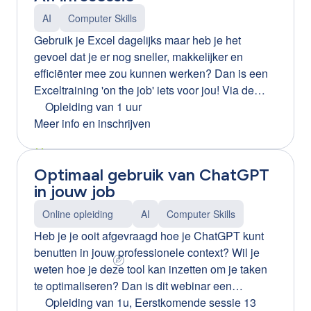
alleen wanneer medewerkers begrijpen: wat AI
AI
Computer Skills
wel en niet kan hoe ze AI veilig gebruiken hoe ze
Gebruik je Excel dagelijks maar heb je het
kritisch omgaan met AI-resultaten hoe ze data en
gevoel dat je er nog sneller, makkelijker en
privacy beschermen Met de juiste basiskennis
efficiënter mee zou kunnen werken? Dan is een
wordt AI geen hype of risico, maar een krachtige
Exceltraining 'on the job' iets voor jou! Via de
ondersteuning in het dagelijkse werk. Praktische
plugin Ortiz leer je enkel dat wat jij nodig hebt
Opleiding van 1 uur
opleiding van 2 uur Tijdens deze interactieve
voor jouw job, zonder hiervoor een dag opleiding
Meer info en inschrijven
opleiding leren medewerkers hoe ze AI-tools
te volgen. Ortiz helpt je om je werkproces in een
veilig, ethisch en efficiënt kunnen gebruiken. We
office-pakket te stroomlijnen aan de hand van
focussen op: basisinzicht in AI veilig omgaan met
Optimaal gebruik van ChatGPT
gepersonaliseerde tips. We zetten in op:
data en privacy kritisch omgaan met AI-output
in jouw job
Upskilling en Reskilling Meegroeien
praktische toepassingen in de werkcontext Kort,
Resultaatgericht en efficiënt Maatwerk “Ortiz is
praktisch en meteen toepasbaar.
Online opleiding
AI
Computer Skills
dé nieuwe manier van leren. Snel, kort, efficiënt
Heb je je ooit afgevraagd hoe je ChatGPT kunt
en op maat! Exact wat bedrijven vandaag nodig
benutten in jouw professionele context? Wil je
hebben. Dit is het leren van de toekomst!” Ine
weten hoe je deze tool kan inzetten om je taken
Indesteege – L&D manager CLB Group
te optimaliseren? Dan is dit webinar een
Contacteer ons voor meer info of een korte demo
aanrader! Deze boeiende online workshop biedt
Opleiding van 1u
,
Eerstkomende sessie 13
of neem deel aan het gratis