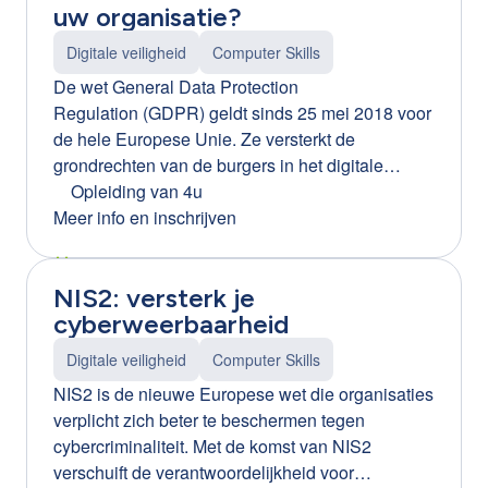
uw organisatie?
Digitale veiligheid
Computer Skills
De wet General Data Protection
Regulation (GDPR) geldt sinds 25 mei 2018 voor
de hele Europese Unie. Ze versterkt de
grondrechten van de burgers in het digitale
tijdperk maar dit heeft heel wat gevolgen voor
Opleiding van 4u
Vlaamse bedrijven. Tijdens deze workshop
Meer info en inschrijven
ontdekt u hoe GDPR-compliant uw onderneming
werkelijk is. U leert de rechten en plichten als
NIS2: versterk je
werkgever kennen als het gaat om de privacy
cyberweerbaarheid
van personeel. En na deze opleiding weet u
perfect wat u met persoonsgegevens wel en niet
Digitale veiligheid
Computer Skills
mag doen. Ook de privacy van uw medewerkers
NIS2 is de nieuwe Europese wet die organisaties
(denk aan camerabewaking, het gebruik van
verplicht zich beter te beschermen tegen
sociale media, ...) wordt aan de hand van
cybercriminaliteit. Met de komst van NIS2
concrete cases onder de loep genomen.
verschuift de verantwoordelijkheid voor