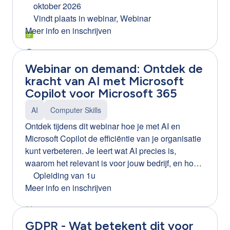
jou een heldere inzage in de werking van
oktober 2026
infowebinar: https://clb-
ChatGPT en de vele manieren waarop het jouw
Vindt plaats in
webinar, Webinar
group.webinargeek.com/infowebinar-excel-word-
job kan verrijken. We onthullen de geheimen
Meer info en inschrijven
en-ppt-efficienter-leren-gebruiken-via-training-on-
achter prompts en demonstreren de
the-job-ortiz Tip! Ook beschikbaar voor Word en
functionaliteiten van ChatGPT aan de hand van
PowerPoint.
Webinar on demand: Ontdek de
praktische scenario's. Na de opleiding weet je
kracht van AI met Microsoft
hoe je ChatGPT kan inzetten als jouw digitale
Copilot voor Microsoft 365
assistent.
AI
Computer Skills
Ontdek tijdens dit webinar hoe je met AI en
Microsoft Copilot de efficiëntie van je organisatie
kunt verbeteren. Je leert wat AI precies is,
waarom het relevant is voor jouw bedrijf, en hoe
je Microsoft Copilot kunt inzetten om processen
Opleiding van 1u
te optimaliseren. Daarnaast krijg je inzicht in de
Meer info en inschrijven
voordelen en mogelijke gevaren van AI, en
ontvang je praktische tips voor een succesvolle
GDPR - Wat betekent dit voor
implementatie binnen je organisatie.