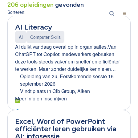
206
opleidingen
gevonden
Sorteren:
AI Literacy
AI
Computer Skills
AI duikt vandaag overal op in organisaties.Van
ChatGPT tot Copilot: medewerkers gebruiken
deze tools steeds vaker om sneller en efficiënter
te werken. Maar zonder duidelijke kennis en
afspraken kan AI ook risico’s creëren. Denk aan:
Opleiding van 2u
,
Eerstkomende sessie 15
gevoelige bedrijfsinformatie die gedeeld wordt
september 2026
foutieve of misleidende AI-resultaten onbewust
Vindt plaats in
Clb Group, Alken
gebruik van AI-tools binnen de organisatie
Meer info en inschrijven
(Shadow AI) Daarom wordt AI literacy een
essentiële vaardigheid voor elke medewerker.
Excel, Word of PowerPoint
Waarom AI literacy belangrijk is voor jouw
efficiënter leren gebruiken via
organisatie Bedrijven die AI bewust inzetten,
AI: infosessie
halen er echte meerwaarde uit.Maar dat lukt