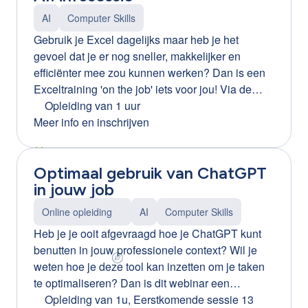
alleen wanneer medewerkers begrijpen: wat AI
AI
Computer Skills
wel en niet kan hoe ze AI veilig gebruiken hoe ze
Gebruik je Excel dagelijks maar heb je het
kritisch omgaan met AI-resultaten hoe ze data en
gevoel dat je er nog sneller, makkelijker en
privacy beschermen Met de juiste basiskennis
efficiënter mee zou kunnen werken? Dan is een
wordt AI geen hype of risico, maar een krachtige
Exceltraining 'on the job' iets voor jou! Via de
ondersteuning in het dagelijkse werk. Praktische
plugin Ortiz leer je enkel dat wat jij nodig hebt
Opleiding van 1 uur
opleiding van 2 uur Tijdens deze interactieve
voor jouw job, zonder hiervoor een dag opleiding
Meer info en inschrijven
opleiding leren medewerkers hoe ze AI-tools
te volgen. Ortiz helpt je om je werkproces in een
veilig, ethisch en efficiënt kunnen gebruiken. We
office-pakket te stroomlijnen aan de hand van
focussen op: basisinzicht in AI veilig omgaan met
Optimaal gebruik van ChatGPT
gepersonaliseerde tips. We zetten in op:
data en privacy kritisch omgaan met AI-output
in jouw job
Upskilling en Reskilling Meegroeien
praktische toepassingen in de werkcontext Kort,
Resultaatgericht en efficiënt Maatwerk “Ortiz is
praktisch en meteen toepasbaar.
Online opleiding
AI
Computer Skills
dé nieuwe manier van leren. Snel, kort, efficiënt
Heb je je ooit afgevraagd hoe je ChatGPT kunt
en op maat! Exact wat bedrijven vandaag nodig
benutten in jouw professionele context? Wil je
hebben. Dit is het leren van de toekomst!” Ine
weten hoe je deze tool kan inzetten om je taken
Indesteege – L&D manager CLB Group
te optimaliseren? Dan is dit webinar een
Contacteer ons voor meer info of een korte demo
aanrader! Deze boeiende online workshop biedt
Opleiding van 1u
,
Eerstkomende sessie 13
of neem deel aan het gratis