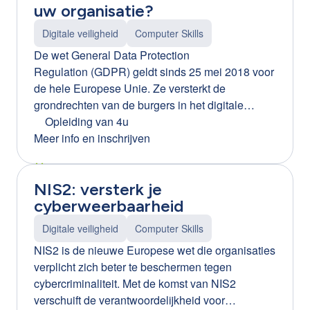
uw organisatie?
Digitale veiligheid
Computer Skills
De wet General Data Protection
Regulation (GDPR) geldt sinds 25 mei 2018 voor
de hele Europese Unie. Ze versterkt de
grondrechten van de burgers in het digitale
tijdperk maar dit heeft heel wat gevolgen voor
Opleiding van 4u
Vlaamse bedrijven. Tijdens deze workshop
Meer info en inschrijven
ontdekt u hoe GDPR-compliant uw onderneming
werkelijk is. U leert de rechten en plichten als
NIS2: versterk je
werkgever kennen als het gaat om de privacy
cyberweerbaarheid
van personeel. En na deze opleiding weet u
perfect wat u met persoonsgegevens wel en niet
Digitale veiligheid
Computer Skills
mag doen. Ook de privacy van uw medewerkers
NIS2 is de nieuwe Europese wet die organisaties
(denk aan camerabewaking, het gebruik van
verplicht zich beter te beschermen tegen
sociale media, ...) wordt aan de hand van
cybercriminaliteit. Met de komst van NIS2
concrete cases onder de loep genomen.
verschuift de verantwoordelijkheid voor