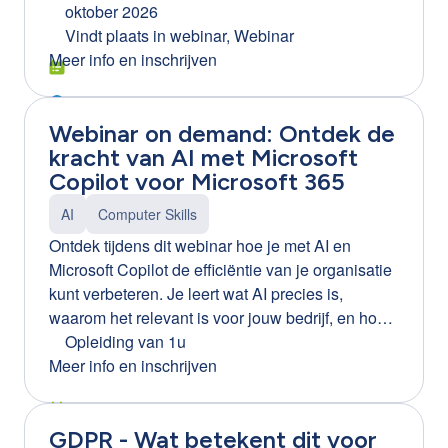
jou een heldere inzage in de werking van
oktober 2026
infowebinar: https://clb-
ChatGPT en de vele manieren waarop het jouw
Vindt plaats in
webinar, Webinar
group.webinargeek.com/infowebinar-excel-word-
job kan verrijken. We onthullen de geheimen
Meer info en inschrijven
en-ppt-efficienter-leren-gebruiken-via-training-on-
achter prompts en demonstreren de
the-job-ortiz Tip! Ook beschikbaar voor Word en
functionaliteiten van ChatGPT aan de hand van
PowerPoint.
Webinar on demand: Ontdek de
praktische scenario's. Na de opleiding weet je
kracht van AI met Microsoft
hoe je ChatGPT kan inzetten als jouw digitale
Copilot voor Microsoft 365
assistent.
AI
Computer Skills
Ontdek tijdens dit webinar hoe je met AI en
Microsoft Copilot de efficiëntie van je organisatie
kunt verbeteren. Je leert wat AI precies is,
waarom het relevant is voor jouw bedrijf, en hoe
je Microsoft Copilot kunt inzetten om processen
Opleiding van 1u
te optimaliseren. Daarnaast krijg je inzicht in de
Meer info en inschrijven
voordelen en mogelijke gevaren van AI, en
ontvang je praktische tips voor een succesvolle
GDPR - Wat betekent dit voor
implementatie binnen je organisatie.