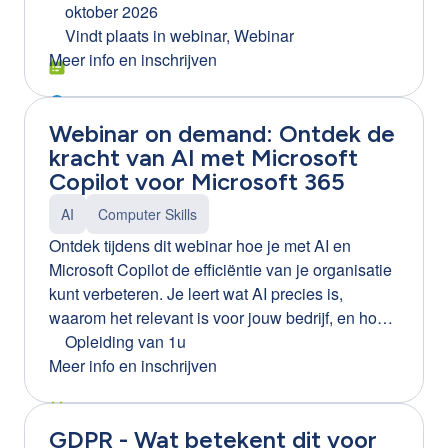
jou een heldere inzage in de werking van
oktober 2026
infowebinar: https://clb-
ChatGPT en de vele manieren waarop het jouw
Vindt plaats in
webinar, Webinar
group.webinargeek.com/infowebinar-excel-word-
job kan verrijken. We onthullen de geheimen
Meer info en inschrijven
en-ppt-efficienter-leren-gebruiken-via-training-on-
achter prompts en demonstreren de
the-job-ortiz Tip! Ook beschikbaar voor Word en
functionaliteiten van ChatGPT aan de hand van
PowerPoint.
Webinar on demand: Ontdek de
praktische scenario's. Na de opleiding weet je
kracht van AI met Microsoft
hoe je ChatGPT kan inzetten als jouw digitale
Copilot voor Microsoft 365
assistent.
AI
Computer Skills
Ontdek tijdens dit webinar hoe je met AI en
Microsoft Copilot de efficiëntie van je organisatie
kunt verbeteren. Je leert wat AI precies is,
waarom het relevant is voor jouw bedrijf, en hoe
je Microsoft Copilot kunt inzetten om processen
Opleiding van 1u
te optimaliseren. Daarnaast krijg je inzicht in de
Meer info en inschrijven
voordelen en mogelijke gevaren van AI, en
ontvang je praktische tips voor een succesvolle
GDPR - Wat betekent dit voor
implementatie binnen je organisatie.