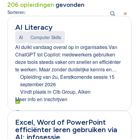
206
opleidingen
gevonden
Sorteren:
AI Literacy
AI
Computer Skills
AI duikt vandaag overal op in organisaties.Van
ChatGPT tot Copilot: medewerkers gebruiken
deze tools steeds vaker om sneller en efficiënter
te werken. Maar zonder duidelijke kennis en
afspraken kan AI ook risico’s creëren. Denk aan:
Opleiding van 2u
,
Eerstkomende sessie 15
gevoelige bedrijfsinformatie die gedeeld wordt
september 2026
foutieve of misleidende AI-resultaten onbewust
Vindt plaats in
Clb Group, Alken
gebruik van AI-tools binnen de organisatie
Meer info en inschrijven
(Shadow AI) Daarom wordt AI literacy een
essentiële vaardigheid voor elke medewerker.
Excel, Word of PowerPoint
Waarom AI literacy belangrijk is voor jouw
efficiënter leren gebruiken via
organisatie Bedrijven die AI bewust inzetten,
AI: infosessie
halen er echte meerwaarde uit.Maar dat lukt