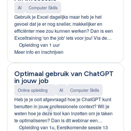
alleen wanneer medewerkers begrijpen: wat AI
AI
Computer Skills
wel en niet kan hoe ze AI veilig gebruiken hoe ze
Gebruik je Excel dagelijks maar heb je het
kritisch omgaan met AI-resultaten hoe ze data en
gevoel dat je er nog sneller, makkelijker en
privacy beschermen Met de juiste basiskennis
efficiënter mee zou kunnen werken? Dan is een
wordt AI geen hype of risico, maar een krachtige
Exceltraining 'on the job' iets voor jou! Via de
ondersteuning in het dagelijkse werk. Praktische
plugin Ortiz leer je enkel dat wat jij nodig hebt
Opleiding van 1 uur
opleiding van 2 uur Tijdens deze interactieve
voor jouw job, zonder hiervoor een dag opleiding
Meer info en inschrijven
opleiding leren medewerkers hoe ze AI-tools
te volgen. Ortiz helpt je om je werkproces in een
veilig, ethisch en efficiënt kunnen gebruiken. We
office-pakket te stroomlijnen aan de hand van
focussen op: basisinzicht in AI veilig omgaan met
Optimaal gebruik van ChatGPT
gepersonaliseerde tips. We zetten in op:
data en privacy kritisch omgaan met AI-output
in jouw job
Upskilling en Reskilling Meegroeien
praktische toepassingen in de werkcontext Kort,
Resultaatgericht en efficiënt Maatwerk “Ortiz is
praktisch en meteen toepasbaar.
Online opleiding
AI
Computer Skills
dé nieuwe manier van leren. Snel, kort, efficiënt
Heb je je ooit afgevraagd hoe je ChatGPT kunt
en op maat! Exact wat bedrijven vandaag nodig
benutten in jouw professionele context? Wil je
hebben. Dit is het leren van de toekomst!” Ine
weten hoe je deze tool kan inzetten om je taken
Indesteege – L&D manager CLB Group
te optimaliseren? Dan is dit webinar een
Contacteer ons voor meer info of een korte demo
aanrader! Deze boeiende online workshop biedt
Opleiding van 1u
,
Eerstkomende sessie 13
of neem deel aan het gratis