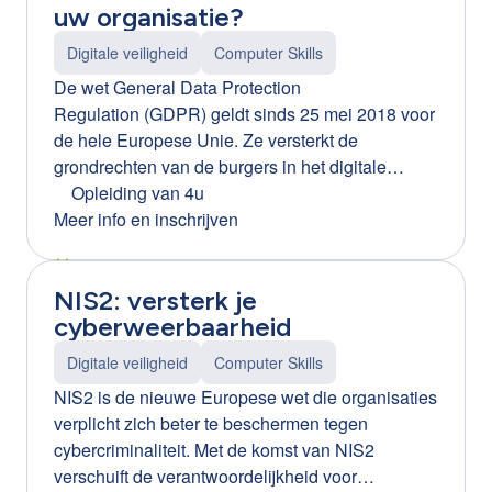
uw organisatie?
Digitale veiligheid
Computer Skills
De wet General Data Protection
Regulation (GDPR) geldt sinds 25 mei 2018 voor
de hele Europese Unie. Ze versterkt de
grondrechten van de burgers in het digitale
tijdperk maar dit heeft heel wat gevolgen voor
Opleiding van 4u
Vlaamse bedrijven. Tijdens deze workshop
Meer info en inschrijven
ontdekt u hoe GDPR-compliant uw onderneming
werkelijk is. U leert de rechten en plichten als
NIS2: versterk je
werkgever kennen als het gaat om de privacy
cyberweerbaarheid
van personeel. En na deze opleiding weet u
perfect wat u met persoonsgegevens wel en niet
Digitale veiligheid
Computer Skills
mag doen. Ook de privacy van uw medewerkers
NIS2 is de nieuwe Europese wet die organisaties
(denk aan camerabewaking, het gebruik van
verplicht zich beter te beschermen tegen
sociale media, ...) wordt aan de hand van
cybercriminaliteit. Met de komst van NIS2
concrete cases onder de loep genomen.
verschuift de verantwoordelijkheid voor