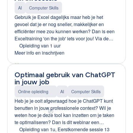
alleen wanneer medewerkers begrijpen: wat AI
AI
Computer Skills
wel en niet kan hoe ze AI veilig gebruiken hoe ze
Gebruik je Excel dagelijks maar heb je het
kritisch omgaan met AI-resultaten hoe ze data en
gevoel dat je er nog sneller, makkelijker en
privacy beschermen Met de juiste basiskennis
efficiënter mee zou kunnen werken? Dan is een
wordt AI geen hype of risico, maar een krachtige
Exceltraining 'on the job' iets voor jou! Via de
ondersteuning in het dagelijkse werk. Praktische
plugin Ortiz leer je enkel dat wat jij nodig hebt
Opleiding van 1 uur
opleiding van 2 uur Tijdens deze interactieve
voor jouw job, zonder hiervoor een dag opleiding
Meer info en inschrijven
opleiding leren medewerkers hoe ze AI-tools
te volgen. Ortiz helpt je om je werkproces in een
veilig, ethisch en efficiënt kunnen gebruiken. We
office-pakket te stroomlijnen aan de hand van
focussen op: basisinzicht in AI veilig omgaan met
Optimaal gebruik van ChatGPT
gepersonaliseerde tips. We zetten in op:
data en privacy kritisch omgaan met AI-output
in jouw job
Upskilling en Reskilling Meegroeien
praktische toepassingen in de werkcontext Kort,
Resultaatgericht en efficiënt Maatwerk “Ortiz is
praktisch en meteen toepasbaar.
Online opleiding
AI
Computer Skills
dé nieuwe manier van leren. Snel, kort, efficiënt
Heb je je ooit afgevraagd hoe je ChatGPT kunt
en op maat! Exact wat bedrijven vandaag nodig
benutten in jouw professionele context? Wil je
hebben. Dit is het leren van de toekomst!” Ine
weten hoe je deze tool kan inzetten om je taken
Indesteege – L&D manager CLB Group
te optimaliseren? Dan is dit webinar een
Contacteer ons voor meer info of een korte demo
aanrader! Deze boeiende online workshop biedt
Opleiding van 1u
,
Eerstkomende sessie 13
of neem deel aan het gratis