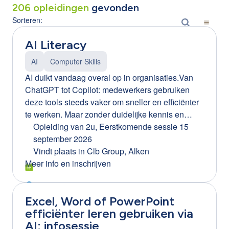
206
opleidingen
gevonden
Sorteren:
AI Literacy
AI
Computer Skills
AI duikt vandaag overal op in organisaties.Van
ChatGPT tot Copilot: medewerkers gebruiken
deze tools steeds vaker om sneller en efficiënter
te werken. Maar zonder duidelijke kennis en
afspraken kan AI ook risico’s creëren. Denk aan:
Opleiding van 2u
,
Eerstkomende sessie 15
gevoelige bedrijfsinformatie die gedeeld wordt
september 2026
foutieve of misleidende AI-resultaten onbewust
Vindt plaats in
Clb Group, Alken
gebruik van AI-tools binnen de organisatie
Meer info en inschrijven
(Shadow AI) Daarom wordt AI literacy een
essentiële vaardigheid voor elke medewerker.
Excel, Word of PowerPoint
Waarom AI literacy belangrijk is voor jouw
efficiënter leren gebruiken via
organisatie Bedrijven die AI bewust inzetten,
AI: infosessie
halen er echte meerwaarde uit.Maar dat lukt