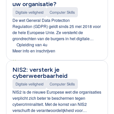
uw organisatie?
Digitale veiligheid
Computer Skills
De wet General Data Protection
Regulation (GDPR) geldt sinds 25 mei 2018 voor
de hele Europese Unie. Ze versterkt de
grondrechten van de burgers in het digitale
tijdperk maar dit heeft heel wat gevolgen voor
Opleiding van 4u
Vlaamse bedrijven. Tijdens deze workshop
Meer info en inschrijven
ontdekt u hoe GDPR-compliant uw onderneming
werkelijk is. U leert de rechten en plichten als
NIS2: versterk je
werkgever kennen als het gaat om de privacy
cyberweerbaarheid
van personeel. En na deze opleiding weet u
perfect wat u met persoonsgegevens wel en niet
Digitale veiligheid
Computer Skills
mag doen. Ook de privacy van uw medewerkers
NIS2 is de nieuwe Europese wet die organisaties
(denk aan camerabewaking, het gebruik van
verplicht zich beter te beschermen tegen
sociale media, ...) wordt aan de hand van
cybercriminaliteit. Met de komst van NIS2
concrete cases onder de loep genomen.
verschuift de verantwoordelijkheid voor