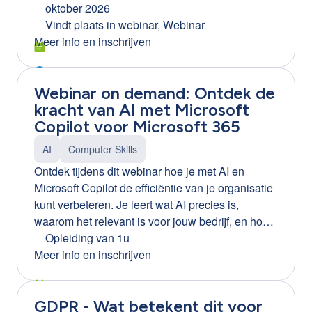
jou een heldere inzage in de werking van
oktober 2026
infowebinar: https://clb-
ChatGPT en de vele manieren waarop het jouw
Vindt plaats in
webinar, Webinar
group.webinargeek.com/infowebinar-excel-word-
job kan verrijken. We onthullen de geheimen
Meer info en inschrijven
en-ppt-efficienter-leren-gebruiken-via-training-on-
achter prompts en demonstreren de
the-job-ortiz Tip! Ook beschikbaar voor Word en
functionaliteiten van ChatGPT aan de hand van
PowerPoint.
Webinar on demand: Ontdek de
praktische scenario's. Na de opleiding weet je
kracht van AI met Microsoft
hoe je ChatGPT kan inzetten als jouw digitale
Copilot voor Microsoft 365
assistent.
AI
Computer Skills
Ontdek tijdens dit webinar hoe je met AI en
Microsoft Copilot de efficiëntie van je organisatie
kunt verbeteren. Je leert wat AI precies is,
waarom het relevant is voor jouw bedrijf, en hoe
je Microsoft Copilot kunt inzetten om processen
Opleiding van 1u
te optimaliseren. Daarnaast krijg je inzicht in de
Meer info en inschrijven
voordelen en mogelijke gevaren van AI, en
ontvang je praktische tips voor een succesvolle
GDPR - Wat betekent dit voor
implementatie binnen je organisatie.