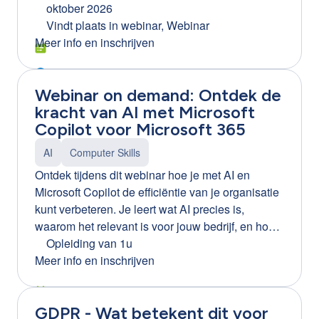
jou een heldere inzage in de werking van
oktober 2026
infowebinar: https://clb-
ChatGPT en de vele manieren waarop het jouw
Vindt plaats in
webinar, Webinar
group.webinargeek.com/infowebinar-excel-word-
job kan verrijken. We onthullen de geheimen
Meer info en inschrijven
en-ppt-efficienter-leren-gebruiken-via-training-on-
achter prompts en demonstreren de
the-job-ortiz Tip! Ook beschikbaar voor Word en
functionaliteiten van ChatGPT aan de hand van
PowerPoint.
Webinar on demand: Ontdek de
praktische scenario's. Na de opleiding weet je
kracht van AI met Microsoft
hoe je ChatGPT kan inzetten als jouw digitale
Copilot voor Microsoft 365
assistent.
AI
Computer Skills
Ontdek tijdens dit webinar hoe je met AI en
Microsoft Copilot de efficiëntie van je organisatie
kunt verbeteren. Je leert wat AI precies is,
waarom het relevant is voor jouw bedrijf, en hoe
je Microsoft Copilot kunt inzetten om processen
Opleiding van 1u
te optimaliseren. Daarnaast krijg je inzicht in de
Meer info en inschrijven
voordelen en mogelijke gevaren van AI, en
ontvang je praktische tips voor een succesvolle
GDPR - Wat betekent dit voor
implementatie binnen je organisatie.