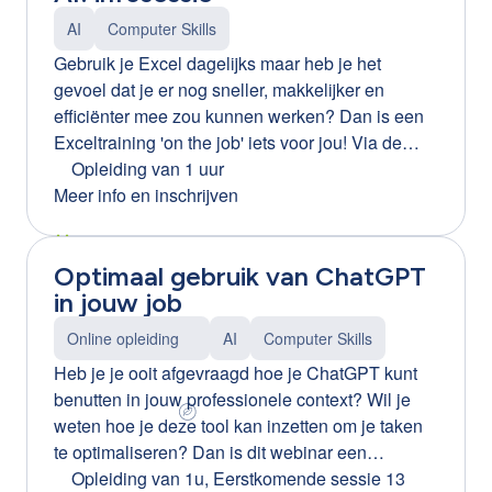
alleen wanneer medewerkers begrijpen: wat AI
AI
Computer Skills
wel en niet kan hoe ze AI veilig gebruiken hoe ze
Gebruik je Excel dagelijks maar heb je het
kritisch omgaan met AI-resultaten hoe ze data en
gevoel dat je er nog sneller, makkelijker en
privacy beschermen Met de juiste basiskennis
efficiënter mee zou kunnen werken? Dan is een
wordt AI geen hype of risico, maar een krachtige
Exceltraining 'on the job' iets voor jou! Via de
ondersteuning in het dagelijkse werk. Praktische
plugin Ortiz leer je enkel dat wat jij nodig hebt
Opleiding van 1 uur
opleiding van 2 uur Tijdens deze interactieve
voor jouw job, zonder hiervoor een dag opleiding
Meer info en inschrijven
opleiding leren medewerkers hoe ze AI-tools
te volgen. Ortiz helpt je om je werkproces in een
veilig, ethisch en efficiënt kunnen gebruiken. We
office-pakket te stroomlijnen aan de hand van
focussen op: basisinzicht in AI veilig omgaan met
Optimaal gebruik van ChatGPT
gepersonaliseerde tips. We zetten in op:
data en privacy kritisch omgaan met AI-output
in jouw job
Upskilling en Reskilling Meegroeien
praktische toepassingen in de werkcontext Kort,
Resultaatgericht en efficiënt Maatwerk “Ortiz is
praktisch en meteen toepasbaar.
Online opleiding
AI
Computer Skills
dé nieuwe manier van leren. Snel, kort, efficiënt
Heb je je ooit afgevraagd hoe je ChatGPT kunt
en op maat! Exact wat bedrijven vandaag nodig
benutten in jouw professionele context? Wil je
hebben. Dit is het leren van de toekomst!” Ine
weten hoe je deze tool kan inzetten om je taken
Indesteege – L&D manager CLB Group
te optimaliseren? Dan is dit webinar een
Contacteer ons voor meer info of een korte demo
aanrader! Deze boeiende online workshop biedt
Opleiding van 1u
,
Eerstkomende sessie 13
of neem deel aan het gratis