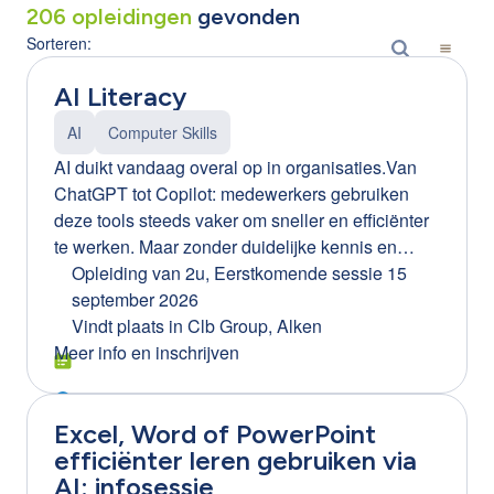
206
opleidingen
gevonden
Sorteren:
AI Literacy
AI
Computer Skills
AI duikt vandaag overal op in organisaties.Van
ChatGPT tot Copilot: medewerkers gebruiken
deze tools steeds vaker om sneller en efficiënter
te werken. Maar zonder duidelijke kennis en
afspraken kan AI ook risico’s creëren. Denk aan:
Opleiding van 2u
,
Eerstkomende sessie 15
gevoelige bedrijfsinformatie die gedeeld wordt
september 2026
foutieve of misleidende AI-resultaten onbewust
Vindt plaats in
Clb Group, Alken
gebruik van AI-tools binnen de organisatie
Meer info en inschrijven
(Shadow AI) Daarom wordt AI literacy een
essentiële vaardigheid voor elke medewerker.
Excel, Word of PowerPoint
Waarom AI literacy belangrijk is voor jouw
efficiënter leren gebruiken via
organisatie Bedrijven die AI bewust inzetten,
AI: infosessie
halen er echte meerwaarde uit.Maar dat lukt