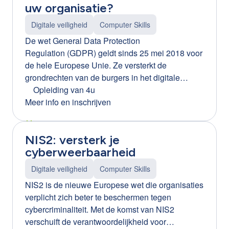
uw organisatie?
Digitale veiligheid
Computer Skills
De wet General Data Protection
Regulation (GDPR) geldt sinds 25 mei 2018 voor
de hele Europese Unie. Ze versterkt de
grondrechten van de burgers in het digitale
tijdperk maar dit heeft heel wat gevolgen voor
Opleiding van 4u
Vlaamse bedrijven. Tijdens deze workshop
Meer info en inschrijven
ontdekt u hoe GDPR-compliant uw onderneming
werkelijk is. U leert de rechten en plichten als
NIS2: versterk je
werkgever kennen als het gaat om de privacy
cyberweerbaarheid
van personeel. En na deze opleiding weet u
perfect wat u met persoonsgegevens wel en niet
Digitale veiligheid
Computer Skills
mag doen. Ook de privacy van uw medewerkers
NIS2 is de nieuwe Europese wet die organisaties
(denk aan camerabewaking, het gebruik van
verplicht zich beter te beschermen tegen
sociale media, ...) wordt aan de hand van
cybercriminaliteit. Met de komst van NIS2
concrete cases onder de loep genomen.
verschuift de verantwoordelijkheid voor