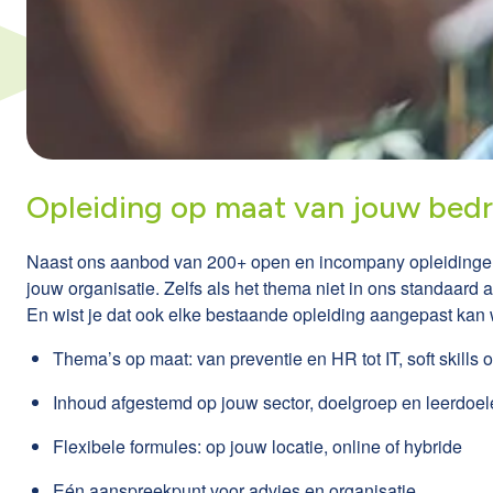
Opleiding op maat van jouw bedri
Naast ons aanbod van 200+ open en incompany opleidingen, 
jouw organisatie. Zelfs als het thema niet in ons standaard a
En wist je dat ook elke bestaande opleiding aangepast kan
Thema’s op maat: van preventie en HR tot IT, soft skills o
Inhoud afgestemd op jouw sector, doelgroep en leerdoe
Flexibele formules: op jouw locatie, online of hybride
Eén aanspreekpunt voor advies en organisatie