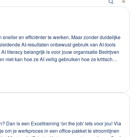
neller en efficiënter te werken. Maar zonder duidelijke
t kunnen gebruiken. We focussen op: basisinzicht
ata en privacy kritisch omgaan met AI-output praktische toepassingen in de werkcontext Kort, praktisch en meteen toepasbaar.
? Dan is een Exceltraining 'on the job' iets voor jou! Via
t je om je werkproces in een office-pakket te stroomlijnen