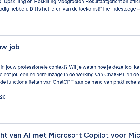
 Snel,
g nodig hebben. Dit is het leren van de toekomst!” Ine Indeste
ebinar: https://clb-group.webinargeek.com/infowebinar-excel-word
t.
uw job
n jouw professionele context? Wil je weten hoe je deze tool kan
iedt jou een heldere inzage in de werking van ChatGPT en de 
de functionaliteiten van ChatGPT aan de hand van praktische s
026
t van AI met Microsoft Copilot voor Mic