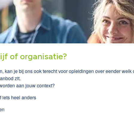
jf of organisatie?
kan je bij ons ook terecht voor opleidingen over eender welk 
anbod zit.
 worden aan jouw context?
f iets heel anders
len