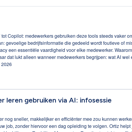
tot Copilot: medewerkers gebruiken deze tools steeds vaker om s
 AI-tools
rkers begrijpen: wat AI wel en niet kan hoe ze AI veilig gebruiken hoe ze kritisch
r 2026
eiding leren medewerkers hoe ze AI-tools veilig, ethisch en efficiën
in AI veilig omgaan met d
r leren gebruiken via AI: infosessie
er nog sneller, makkelijker en efficiënter mee zou kunnen werken
jouw job, zonder hiervoor een dag opleiding te volgen. Ortiz help