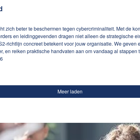
d
ht zich beter te beschermen tegen cybercriminaliteit. Met de ko
rders en leidinggevenden dragen niet alleen de strategische ei
S2-richtlijn concreet betekent voor jouw organisatie. We geven 
eer, en reiken praktische handvaten aan om vandaag al stappen t
e organisatie van compliance en veiligheid.
26
Meer laden