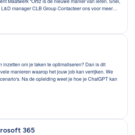
ege – L&D manager CLB Group Contacteer ons voor meer
-en-ppt-efficienter-leren-gebruiken-via-training-on-the-
 inzetten om je taken te optimaliseren? Dan is dit
vele manieren waarop het jouw job kan verrijken. We
cenario's. Na de opleiding weet je hoe je ChatGPT kan
rosoft 365