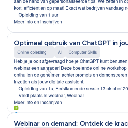
aan de hand van gepersonaliseerde tips. We zetten in op: Upskilling en Reskilling Meegroeien Resultaatgericht en efficiënt Maatwerk “Ortiz is dé nieuwe manier van leren.
kort, efficiënt en op maat! Exact wat bedrijven vandaa
info of een korte demo of neem deel aan het gratis infow
Opleiding van 1 uur
job-ortiz Tip! Ook beschikbaar voor Word en PowerPoin
Meer info en inschrijven
Optimaal gebruik van ChatGPT in jo
Online opleiding
AI
Computer Skills
Heb je je ooit afgevraagd hoe je ChatGPT kunt benutten i
webinar een aanrader! Deze boeiende online workshop b
onthullen de geheimen achter prompts en demonstreren 
inzetten als jouw digitale assistent.
Opleiding van 1u
,
Eerstkomende sessie 13 oktober 2
Vindt plaats in
webinar, Webinar
Meer info en inschrijven
Webinar on demand: Ontdek de krach