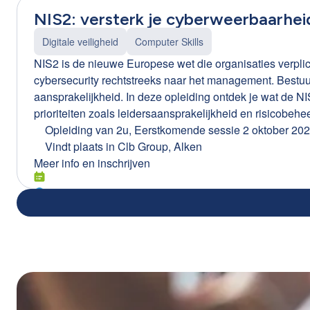
NIS2: versterk je cyberweerbaarhei
Digitale veiligheid
Computer Skills
NIS2 is de nieuwe Europese wet die organisaties verplic
cybersecurity rechtstreeks naar het management. Bestuu
aansprakelijkheid. In deze opleiding ontdek je wat de NI
prioriteiten zoals leidersaansprakelijkheid en risicobeh
vertrouwen de eerste NIS2-audits tegemoet en verzeker j
Opleiding van 2u
,
Eerstkomende sessie 2 oktober 20
Vindt plaats in
Clb Group, Alken
Meer info en inschrijven