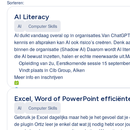
Sorteren:
AI Literacy
AI
Computer Skills
AI duikt vandaag overal op in organisaties.Van ChatGPT 
kennis en afspraken kan AI ook risico’s creëren. Denk aan: gevoelige bedrijfsinformatie die gedeeld wordt foutieve of misleidende AI-resultaten onbewust gebruik van
binnen de organisatie (Shadow AI) Daarom wordt AI literacy een essentiële vaardigheid voor elke medewerker. Waarom AI literacy belangrijk is voor jouw organisatie Bedrijven
die AI bewust inzetten, halen er echte meerwaarde uit.Maar dat lukt alleen wanneer medewe
omgaan met AI-resultaten hoe ze data en privacy beschermen Met de juiste basiskennis wordt AI geen hype of risico, maar een krachtige ondersteuning in het dagelijkse werk.
Opleiding van 2u
,
Eerstkomende sessie 15 septembe
Praktische opleiding van 2 uur Tijdens deze interactieve opl
Vindt plaats in
Clb Group, Alken
Meer info en inschrijven
Excel, Word of PowerPoint efficiënte
AI
Computer Skills
Gebruik je Excel dagelijks maar heb je het gevoel dat je 
de plugin Ortiz leer je enkel dat wat jij nodig hebt voor 