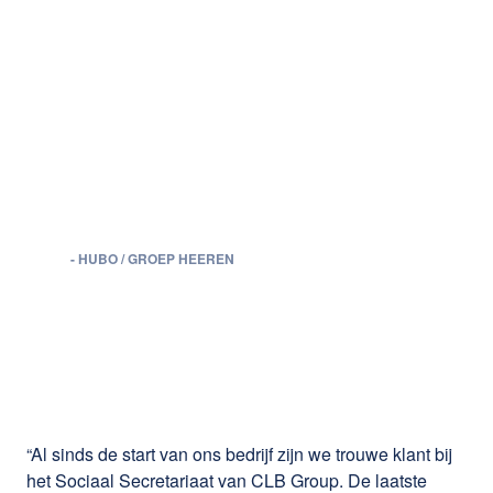
De medewerkers van
CLB Group denken ook
echt met ons mee. Ze
bekijken samen met ons
hoe we de zaken zo
efficiënt mogelijk
kunnen aanpakken.
Irène Philippe
-
HUBO / GROEP HEEREN
“Al sinds de start van ons bedrijf zijn we trouwe klant bij
het Sociaal Secretariaat van CLB Group. De laatste