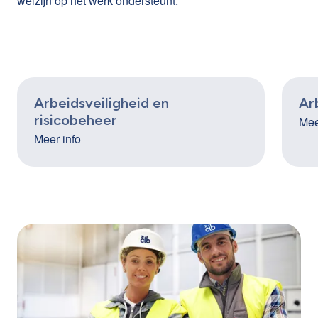
welzijn op het werk ondersteunt.
Arbeidsveiligheid en
Ar
risicobeheer
Mee
Meer info