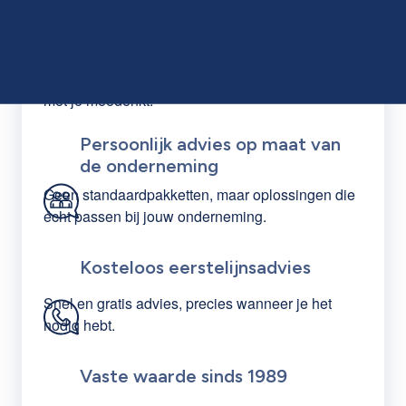
Vaste contactpersoon met
regelmatig overleg
Een vast aanspreekpunt dat jouw situatie kent en
met je meedenkt.
Persoonlijk advies op maat van
de onderneming
Geen standaard
pakketten, maar oplossingen die
écht passen bij jouw onderneming.
Kosteloos eerstelijnsadvies
Snel en gratis advies, precies wanneer je het
nodig hebt.
Vaste waarde sinds 1989