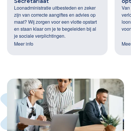
Secretariaat
opt
Loonadministratie uitbesteden en zeker
Van 
zijn van correcte aangiftes en advies op
verl
maat? Wij zorgen voor een vlotte opstart
loon
en staan klaar om je te begeleiden bij al
voor
je sociale verplichtingen.
Meer info
Meer