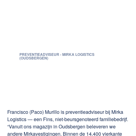
Van bij ons eerste
gesprek luisteren ze
aandachtig en focussen
op de essentie van je
uitdaging.
Francisco (Paco) Murillo
PREVENTIEADVISEUR
-
MIRKA LOGISTICS
(OUDSBERGEN)
Francisco (Paco) Murillo is preventieadviseur bij Mirka
Logistics — een Fins, niet-beursgenoteerd familiebedrijf.
“Vanuit ons magazijn in Oudsbergen beleveren we
andere Mirkavestigingen. Binnen de 14.400 vierkante