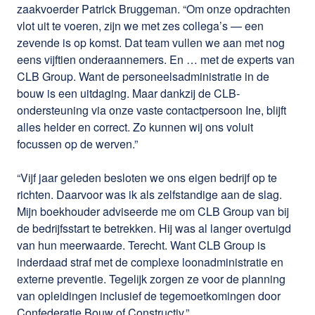
zaakvoerder Patrick Bruggeman. “Om onze opdrachten
vlot uit te voeren, zijn we met zes collega’s — een
zevende is op komst. Dat team vullen we aan met nog
eens vijftien onderaannemers. En … met de experts van
CLB Group. Want de personeelsadministratie in de
bouw is een uitdaging. Maar dankzij de CLB-
ondersteuning via onze vaste contactpersoon Ine, blijft
alles helder en correct. Zo kunnen wij ons voluit
focussen op de werven.”
“Vijf jaar geleden besloten we ons eigen bedrijf op te
richten. Daarvoor was ik als zelfstandige aan de slag.
Mijn boekhouder adviseerde me om CLB Group van bij
de bedrijfsstart te betrekken. Hij was al langer overtuigd
van hun meerwaarde. Terecht. Want CLB Group is
inderdaad straf met de complexe loonadministratie en
externe preventie. Tegelijk zorgen ze voor de planning
van opleidingen inclusief de tegemoetkomingen door
Confederatie Bouw of Constructiv.”