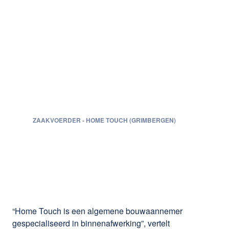
Mijn boekhouder
adviseerde me om CLB
Group van bij de
bedrijfsstart te
betrekken. Hij was al
langer overtuigd van hun
meerwaarde. Terecht.
Patrick Bruggeman
ZAAKVOERDER
-
HOME TOUCH (GRIMBERGEN)
“Home Touch is een algemene bouwaannemer
gespecialiseerd in binnenafwerking”, vertelt