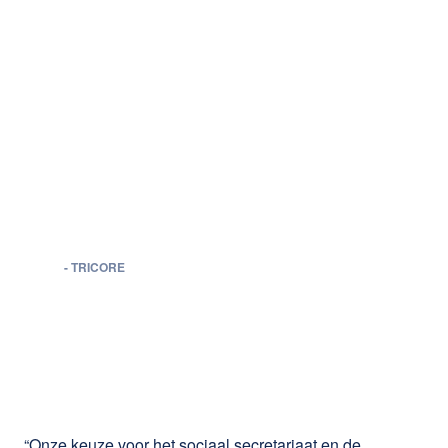
erg groot bedrijf is, waar
vele expertises
samenkomen, is er toch
maar één
telefoonnummer dat ik
moet intoetsen om alle
nodige antwoorden te
krijgen.
Robin Wauters
-
TRICORE
“Onze keuze voor het sociaal secretariaat en de