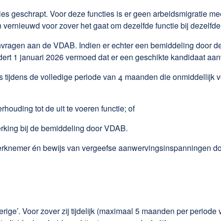
es geschrapt. Voor deze functies is er geen arbeidsmigratie mee
en vernieuwd voor zover het gaat om dezelfde functie bij dezelfd
nvragen aan de VDAB. Indien er echter een bemiddeling door 
ert 1 januari 2026 vermoed dat er een geschikte kandidaat aanwe
is tijdens de volledige periode van 4 maanden die onmiddellijk v
rhouding tot de uit te voeren functie; of
rking bij de bemiddeling door VDAB.
e werknemer én bewijs van vergeefse aanwervingsinspanningen d
erige’. Voor zover zij tijdelijk (maximaal 5 maanden per perio