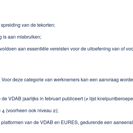
spreiding van de tekorten;
g is aan misbruiken;
voldoen aan essentiële vereisten voor de uitoefening van of voo
ge’. Voor deze categorie van werknemers kan een aanvraag wor
 de VDAB jaarlijks in februari publiceert (≠ lijst knelpuntbero
au 4 (voorheen ook niveau 2);
 de platformen van de VDAB en EURES, gedurende een aaneenslu