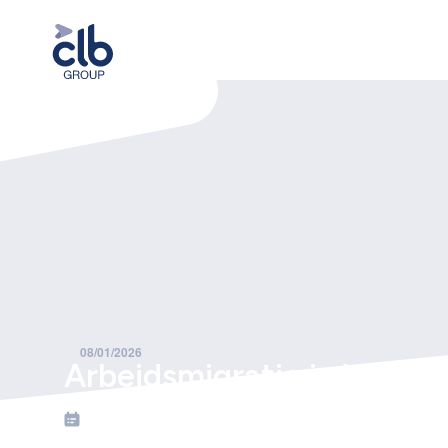
Home
Nieuws
Arbeidsmigratie in Vlaanderen: wijzigingen vanaf 1 januari 2026
08/01/2026
Arbeidsmigratie in Vlaand