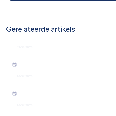
Gerelateerde artikels
03/08/2026
Grondige hervorming flexi-jobstelsel
16/07/2026
Energiesteunmaatregelen: verhoging forfa
16/07/2026
Toekenning jaarlijkse premies in juli 2026