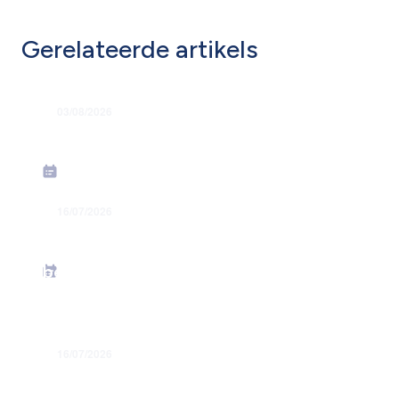
Gerelateerde artikels
03/08/2026
Grondige hervorming flexi-jobstelsel
16/07/2026
Energiesteunmaatregelen: verhoging
forfaitaire kilometervergoeding –
bedrag juni 2026
16/07/2026
Toekenning jaarlijkse premies in juli
2026