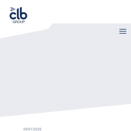
Home
Nieuws
Berekeningsregels bedrijfsvoorheffing vanaf 2026 bekend
08/01/2026