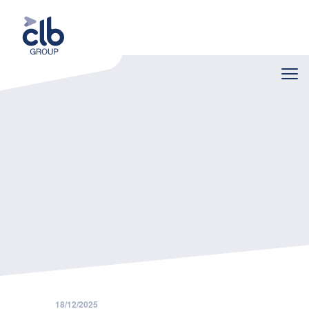
Home
Nieuws
De Federal Learning Account wordt definitief afgeschaft vanaf 1 januari 2026
18/12/2025