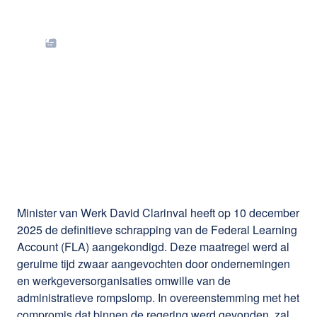
De Federal Learning
Account wordt
definitief afgeschaft
vanaf 1 januari 2026
Minister van Werk David Clarinval heeft op 10 december
2025 de definitieve schrapping van de Federal Learning
Account (FLA) aangekondigd. Deze maatregel werd al
geruime tijd zwaar aangevochten door ondernemingen
en werkgeversorganisaties omwille van de
administratieve rompslomp. In overeenstemming met het
compromis dat binnen de regering werd gevonden, zal