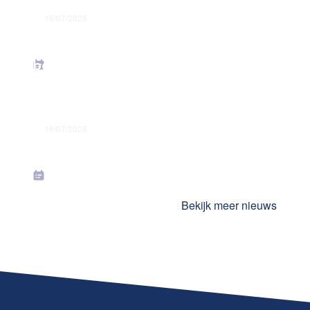
16/07/2026
Energiesteunmaatregelen: verhoging
forfaitaire kilometervergoeding –
bedrag juni 2026
16/07/2026
Toekenning jaarlijkse premies in juli
2026
Bekijk meer nieuws