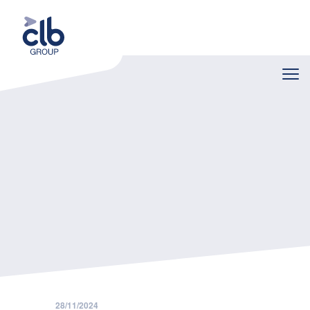
Home
Nieuws
De procedure voor de uitbetaling van de inhaalrustdagen in de bouw is gewijzigd
28/11/2024