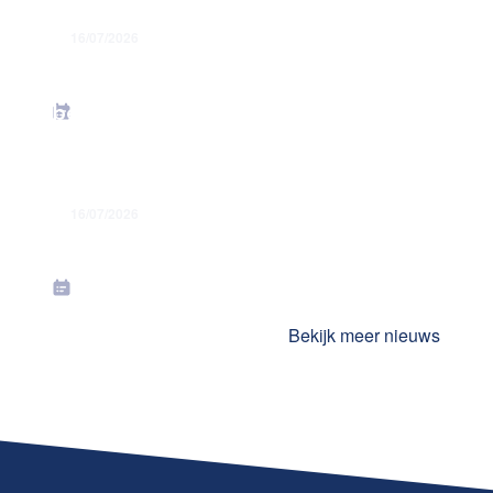
16/07/2026
Energiesteunmaatregelen: verhoging
forfaitaire kilometervergoeding –
bedrag juni 2026
16/07/2026
Toekenning jaarlijkse premies in juli
2026
Bekijk meer nieuws