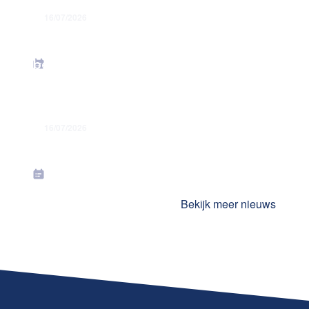
16/07/2026
Energiesteunmaatregelen: verhoging
forfaitaire kilometervergoeding –
bedrag juni 2026
16/07/2026
Toekenning jaarlijkse premies in juli
2026
Bekijk meer nieuws