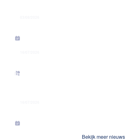
03/08/2026
Grondige hervorming flexi-jobstelsel
16/07/2026
Energiesteunmaatregelen: verhoging
forfaitaire kilometervergoeding –
bedrag juni 2026
16/07/2026
Toekenning jaarlijkse premies in juli
2026
Bekijk meer nieuws