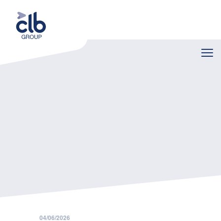
Home
Nieuws
Hervorming van de opzeggingstermijnen
04/06/2026