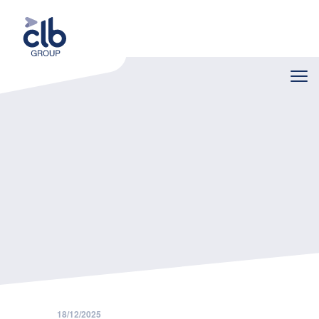
Home
Nieuws
Nieuw kwartaalbedrag kilometervergoeding van toepassing vanaf 1 januari 2026
18/12/2025