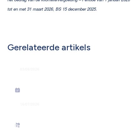
tot en met 31 maart 2026, BS 15 december 2025.
Gerelateerde artikels
03/08/2026
Grondige hervorming flexi-jobstelsel
16/07/2026
Energiesteunmaatregelen: verhoging
forfaitaire kilometervergoeding –
bedrag juni 2026