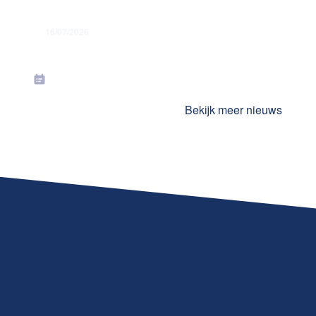
16/07/2026
Toekenning jaarlijkse premies in juli
2026
Bekijk meer nieuws