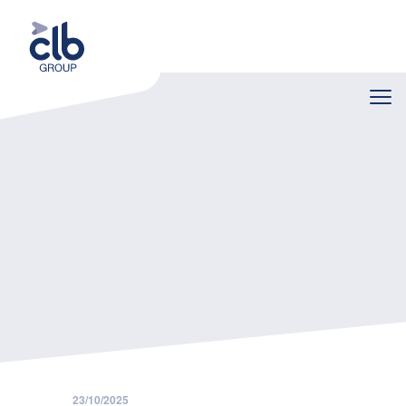
Home
Nieuws
Ontslag van een preventieadviseur: belangrijke lessen uit recente rechtspraak
23/10/2025