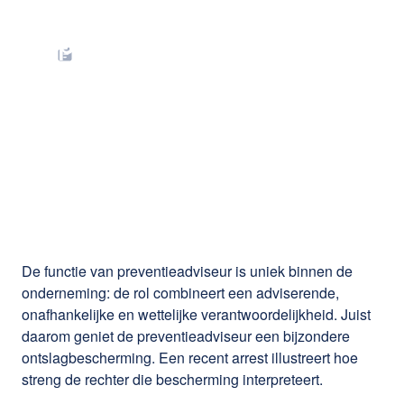
Ontslag van een
preventieadviseur:
belangrijke lessen uit
recente rechtspraak
De functie van preventieadviseur is uniek binnen de
onderneming: de rol combineert een adviserende,
onafhankelijke en wettelijke verantwoordelijkheid. Juist
daarom geniet de preventieadviseur een bijzondere
ontslagbescherming. Een recent arrest illustreert hoe
streng de rechter die bescherming interpreteert.