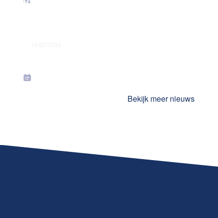
16/07/2026
Toekenning jaarlijkse premies in juli
2026
Bekijk meer nieuws