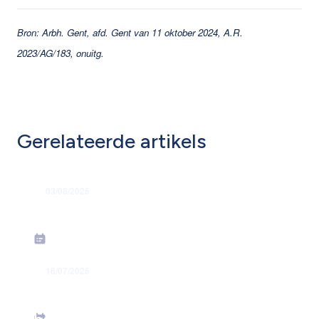
Bron: Arbh. Gent, afd. Gent van 11 oktober 2024, A.R.
2023/AG/183, onuitg.
Gerelateerde artikels
03/08/2026
Grondige hervorming flexi-jobstelsel
16/07/2026
Energiesteunmaatregelen: verhoging
forfaitaire kilometervergoeding –
bedrag juni 2026