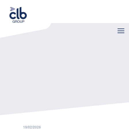
Home
Nieuws
Tijdstip uitbetaling loon is van belang
19/02/2026