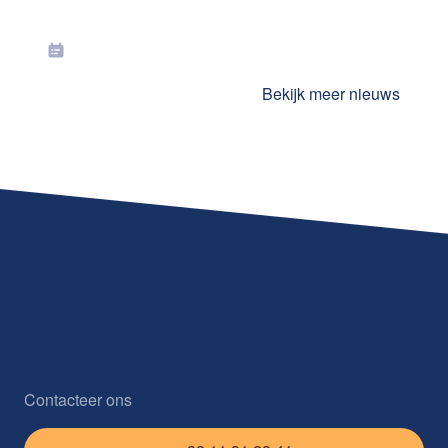
Toekenning jaarlijkse premies in juli
2026
Bekijk meer nieuws
Contacteer ons