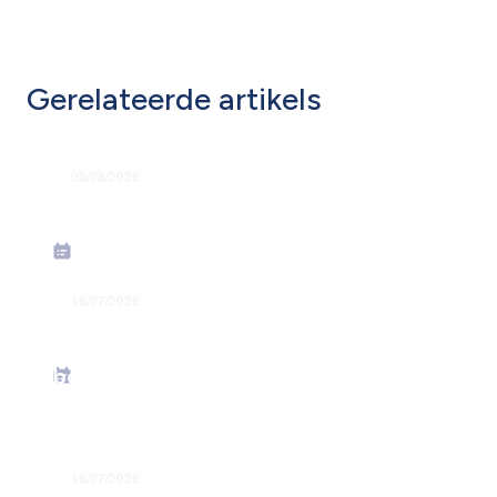
Gerelateerde artikels
03/08/2026
Grondige hervorming flexi-jobstelsel
16/07/2026
Energiesteunmaatregelen: verhoging
forfaitaire kilometervergoeding –
bedrag juni 2026
16/07/2026