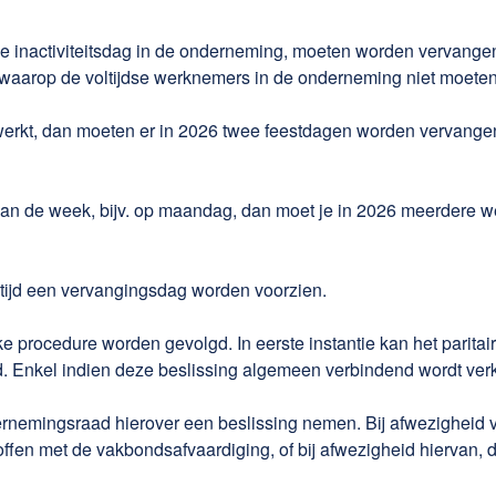
inactiviteitsdag in de onderneming, moeten worden vervangen
g waarop de voltijdse werknemers in de onderneming niet moete
werkt, dan moeten er in 2026 twee feestdagen worden vervange
van de week, bijv. op maandag, dan moet je in 2026 meerdere 
ltijd een vervangingsdag worden voorzien.
 procedure worden gevolgd. In eerste instantie kan het paritair
kel indien deze beslissing algemeen verbindend wordt verklaard
ndernemingsraad hierover een beslissing nemen. Bij afwezigheid
fen met de vakbondsafvaardiging, of bij afwezigheid hiervan, d