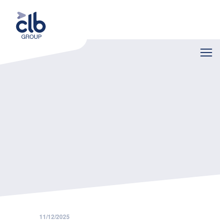
Home
Nieuws
Vlaamse ketenaansprakelijkheid: nieuwe zorgvuldigheidsplicht vanaf 1 januari 2026
11/12/2025