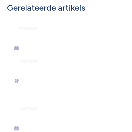
Gerelateerde artikels
03/08/2026
Grondige hervorming flexi-jobstelsel
16/07/2026
Energiesteunmaatregelen: verhoging
forfaitaire kilometervergoeding –
bedrag juni 2026
16/07/2026
Toekenning jaarlijkse premies in juli
2026