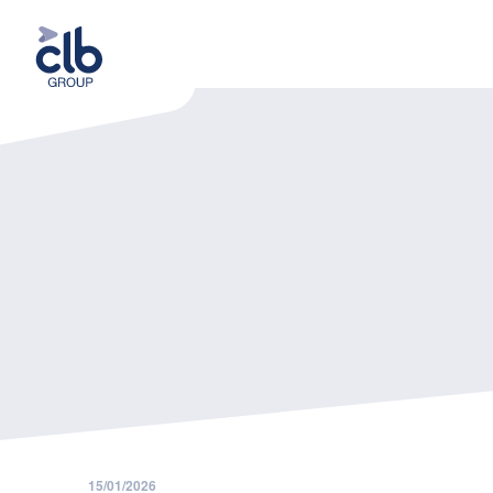
Home
Nieuws
Vlaanderen hervormt individuele beroepsopleiding vanaf 1 januari 2026
15/01/2026