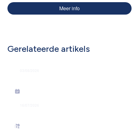
Meer info
Gerelateerde artikels
03/08/2026
Grondige hervorming flexi-jobstelsel
16/07/2026
Energiesteunmaatregelen: verhoging
forfaitaire kilometervergoeding –
bedrag juni 2026