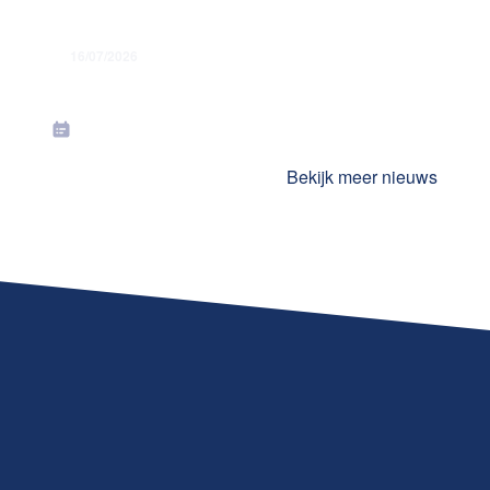
16/07/2026
Toekenning jaarlijkse premies in juli
2026
Bekijk meer nieuws