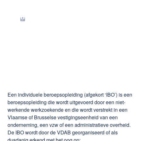
Vlaanderen hervormt
individuele
beroepsopleiding
vanaf 1 januari 2026
Een individuele beroepsopleiding (afgekort ‘IBO’) is een
beroepsopleiding die wordt uitgevoerd door een niet-
werkende werkzoekende en die wordt verstrekt in een
Vlaamse of Brusselse vestigingseenheid van een
onderneming, een vzw of een administratieve overheid.
De IBO wordt door de VDAB georganiseerd of als
dusdanig erkend met het oog op: