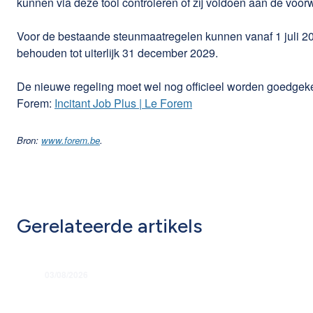
kunnen via deze tool controleren of zij voldoen aan de voo
Voor de bestaande steunmaatregelen kunnen vanaf 1 juli 2
behouden tot uiterlijk 31 december 2029.
De nieuwe regeling moet wel nog officieel worden goedgekeu
Forem:
Incitant Job Plus | Le Forem
Bron:
www.forem.be
.
Gerelateerde artikels
03/08/2026
Grondige hervorming flexi-jobstelsel