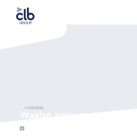
Home
Nieuws
Waalse aanwervingssteun wijzigt grondig vanaf 1 juli 2026
11/06/2026
Waalse aanwervingssteun w