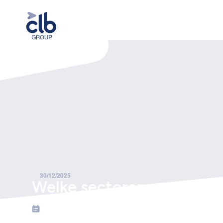
Home
Nieuws
Welke sectoren mogen zich in 2026 aan flitscontroles verwachten?
30/12/2025
Welke sectoren mogen zic