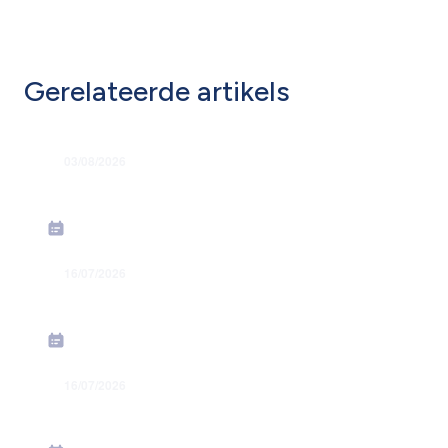
Gerelateerde artikels
03/08/2026
Grondige hervorming flexi-jobstelsel
16/07/2026
Energiesteunmaatregelen: verhoging forfa
16/07/2026
Toekenning jaarlijkse premies in juli 2026