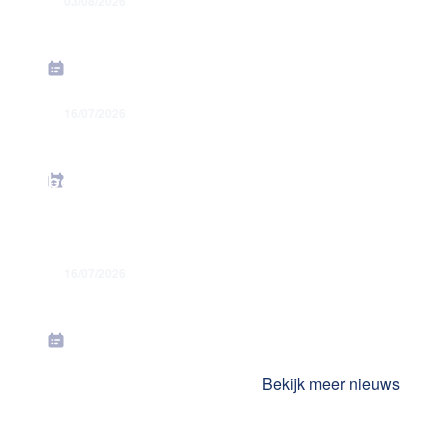
03/08/2026
Grondige hervorming flexi-jobstelsel
16/07/2026
Energiesteunmaatregelen: verhoging
forfaitaire kilometervergoeding –
bedrag juni 2026
16/07/2026
Toekenning jaarlijkse premies in juli
2026
Bekijk meer nieuws