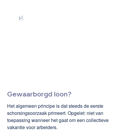
Werknemer is ziek en
gaat op vakantie:
controle mogelijk en
gewaarborgd loon
verschuldigd?
Gewaarborgd loon?
Het algemeen principe is dat steeds de eerste
schorsingsoorzaak primeert. Opgelet: niet van
toepassing wanneer het gaat om een collectieve
vakantie voor arbeiders.