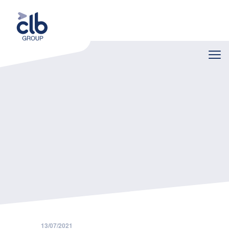
Home
Nieuws
Werknemer is ziek en gaat op vakantie: controle mogelijk en gewaarborgd loon verschuldigd?
13/07/2021