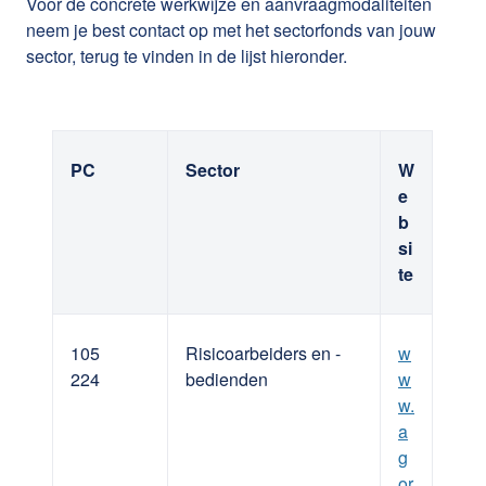
Voor de concrete werkwijze en aanvraagmodaliteiten
DV.O105816
Meer informatie:
Vlaams opleidingsverlof |
neem je best contact op met het sectorfonds van jouw
Vlaanderen.be
sector, terug te vinden in de lijst hieronder.
PC
Sector
W
e
b
si
te
105
Risicoarbeiders en -
w
224
bedienden
w
w.
a
g
or