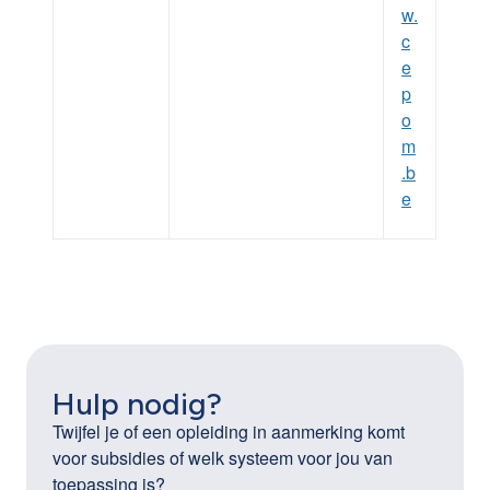
w.
c
e
p
o
m
.b
e
Hulp nodig?
Twijfel je of een opleiding in aanmerking komt
voor subsidies of welk systeem voor jou van
toepassing is?