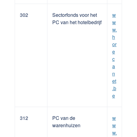
302
Sectorfonds voor het
w
PC van het hotelbedrijf
w
w.
h
or
e
c
a
n
et
.b
e
312
PC van de
w
warenhuizen
w
w.