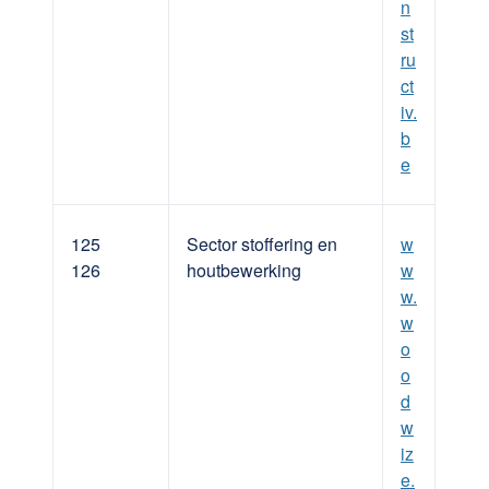
n
st
ru
ct
iv.
b
e
125
Sector stoffering en
w
126
houtbewerking
w
w.
w
o
o
d
w
iz
e.