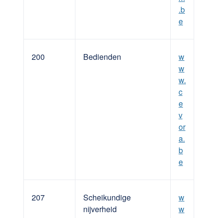
.b
e
200
Bedienden
w
w
w.
c
e
v
or
a.
b
e
207
Scheikundige
w
nijverheid
w