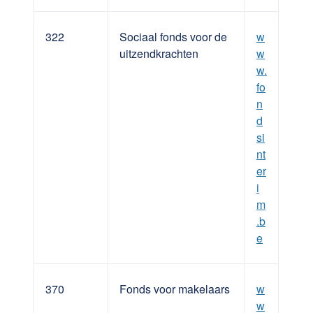
322
Sociaal fonds voor de
w
uitzendkrachten
w
w.
fo
n
d
si
nt
er
i
m
.b
e
370
Fonds voor makelaars
w
w