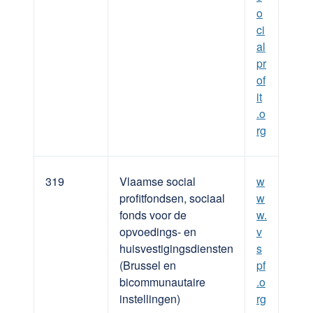
o
ci
al
pr
of
it
.o
rg
319
Vlaamse social
w
profitfondsen, sociaal
w
fonds voor de
w.
opvoedings- en
v
huisvestigingsdiensten
s
(Brussel en
pf
bicommunautaire
.o
instellingen)
rg