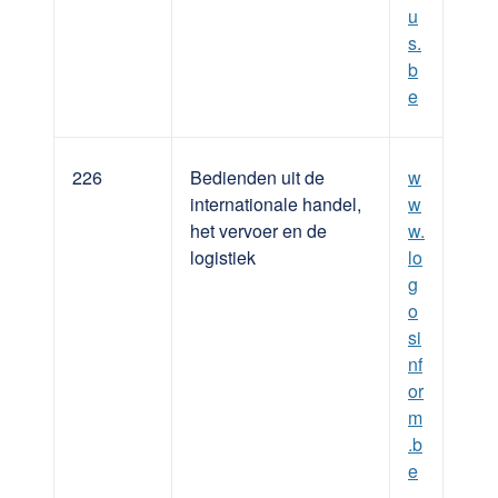
u
s.
b
e
226
Bedienden uit de
w
internationale handel,
w
het vervoer en de
w.
logistiek
lo
g
o
si
nf
or
m
.b
e