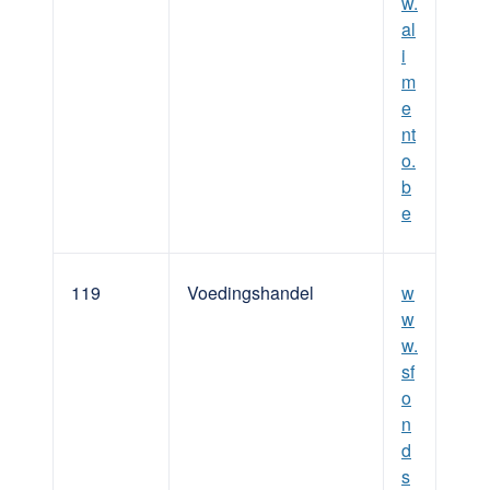
w.
al
i
m
e
nt
o.
b
e
119
Voedingshandel
w
w
w.
sf
o
n
d
s