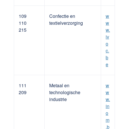
109
Confectie en
w
110
textielverzorging
w
215
w.
iv
o
c.
b
e
111
Metaal en
w
209
technologische
w
industrie
w.
in
o
m
.b