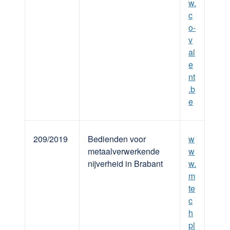
w.
c
o-
v
al
e
nt
.b
e
209/2019
Bedienden voor
w
metaalverwerkende
w
nijverheid in Brabant
w.
m
te
c
h
pl