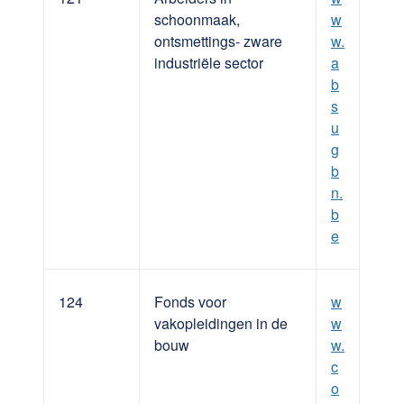
schoonmaak,
w
ontsmettings- zware
w.
industriële sector
a
b
s
u
g
b
n.
b
e
124
Fonds voor
w
vakopleidingen in de
w
bouw
w.
c
o