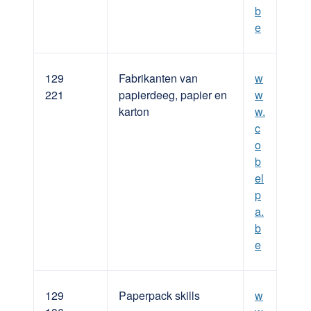
b
e
129
Fabrikanten van
w
221
papierdeeg, papier en
w
karton
w.
c
o
b
el
p
a.
b
e
129
Paperpack skills
w