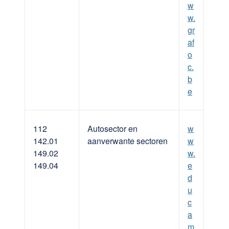
w
w.
gr
af
o
c.
b
e
112
Autosector en
w
142.01
aanverwante sectoren
w
149.02
w.
149.04
e
d
u
c
a
m