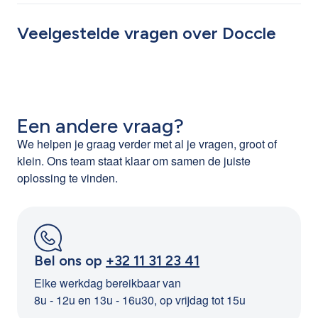
Nee, de werknemer kan CLB Payroll toevoegen aan
banken, watermaatschappijen, ziekenhuizen,
zijn/haar bestaande account.
Veelgestelde vragen over Doccle
verzekeringsinstanties, sociale secretariaten, de
overheid en meer.
Hier
lees je stap voor stap hoe dit werkt.
Het recentste overzicht van bedrijven op Doccle kan je
hier
raadplegen.
Een andere vraag?
We helpen je graag verder met al je vragen, groot of
klein. Ons team staat klaar om samen de juiste
oplossing te vinden.
Bel ons op
+32 11 31 23 41
Elke werkdag bereikbaar van
8u - 12u en 13u - 16u30, op vrijdag tot 15u