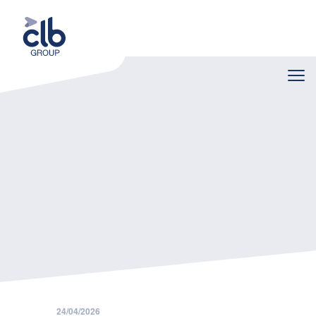
Home
Vacatures
Junior Commercieel Talent Verzekeringen (wervingsreserve)
24/04/2026