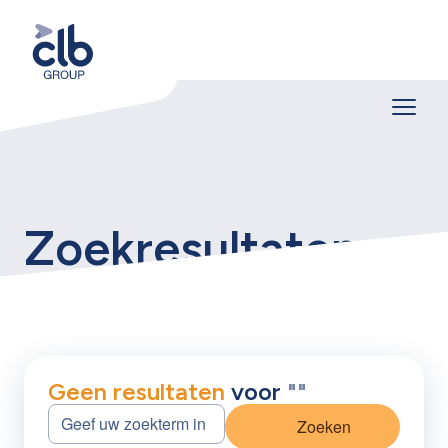
Zoekresultaten
Geen resultaten
voor
"
"
Zoeken