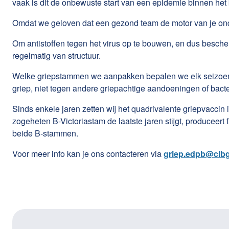
vaak is dit de onbewuste start van een
epidemie
binnen het b
Omdat we geloven dat een
gezond team
de motor van je ond
Om antistoffen tegen het virus op te bouwen, en dus bescher
regelmatig van structuur.
Welke griepstammen we aanpakken bepalen we elk seizoen 
griep, niet tegen andere griepachtige aandoeningen of bacte
Sinds enkele jaren zetten wij het quadrivalente griepvacci
zogeheten B-Victoriastam de laatste jaren stijgt, produceer
beide B-stammen.
Voor meer info kan je ons contacteren via
griep.edpb@clb