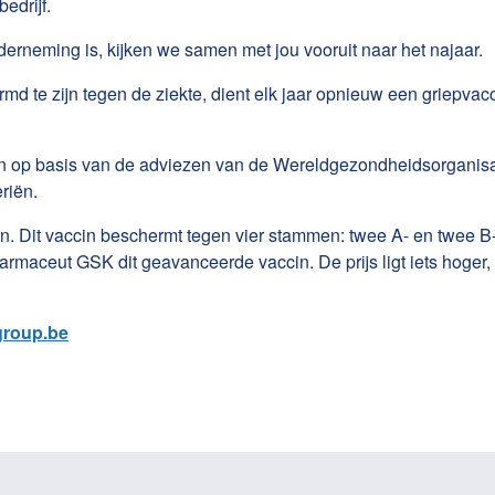
edrijf.
erneming is, kijken we samen met jou vooruit naar het najaar.
md te zijn tegen de ziekte, dient elk jaar opnieuw een griepvac
op basis van de adviezen van de Wereldgezondheidsorganisati
riën.
n in. Dit vaccin beschermt tegen vier stammen: twee A- en twe
t farmaceut GSK dit geavanceerde vaccin. De prijs ligt iets hog
group.be