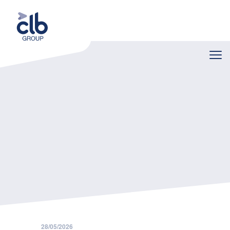
Home
Nieuws
Open Wervendag op zondag 31 mei 2026: mag je je personeel laten werken
28/05/2026