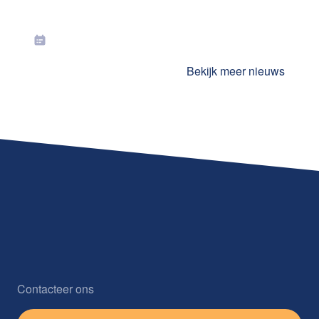
Toekenning jaarlijkse premies in juli
2026
Bekijk meer nieuws
Contacteer ons