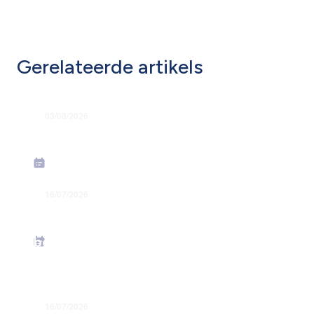
Gerelateerde artikels
03/08/2026
Grondige hervorming flexi-jobstelsel
16/07/2026
Energiesteunmaatregelen: verhoging
forfaitaire kilometervergoeding –
bedrag juni 2026
16/07/2026