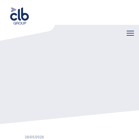
Home
Nieuws
Terugbetaling elektriciteitskosten voor het thuisladen
28/05/2026