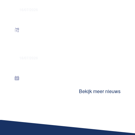
16/07/2026
Energiesteunmaatregelen: verhoging
forfaitaire kilometervergoeding –
bedrag juni 2026
16/07/2026
Toekenning jaarlijkse premies in juli
2026
Bekijk meer nieuws