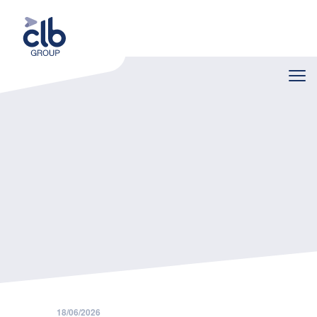
Home
Nieuws
Verkorte opzeg bij anciënniteit van minder dan zes maanden voor nieuwe arbeidsovereenkomsten vanaf 1 augustus 2026
18/06/2026