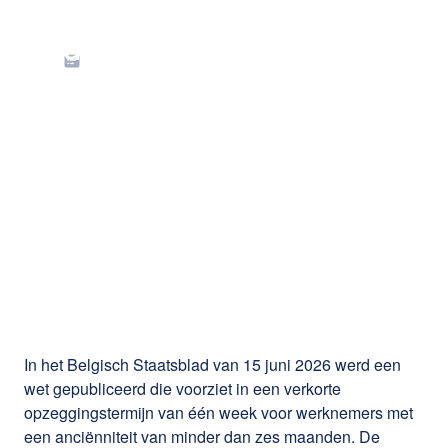
Verkorte opzeg bij
anciënniteit van minder
dan zes maanden voor
nieuwe
arbeidsovereenkomsten
vanaf 1 augustus 2026
In het Belgisch Staatsblad van 15 juni 2026 werd een
wet gepubliceerd die voorziet in een verkorte
opzeggingstermijn van één week voor werknemers met
een anciënniteit van minder dan zes maanden. De