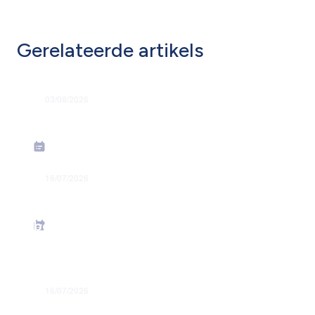
Gerelateerde artikels
03/08/2026
Grondige hervorming flexi-jobstelsel
16/07/2026
Energiesteunmaatregelen: verhoging
forfaitaire kilometervergoeding –
bedrag juni 2026
16/07/2026
Toekenning jaarlijkse premies in juli