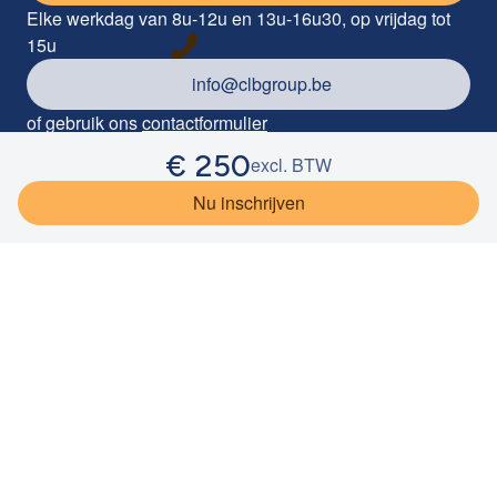
Elke werkdag van 8u-12u en 13u-16u30, op vrijdag tot
15u
info@clbgroup.be
of gebruik ons
contactformulier
€
250
Industrieterrein Kolmen 1085, 3570 Alken
excl. BTW
©
2026
CLB Group
Privacy
Cookieverklaring
Disclaimer
Nu inschrijven