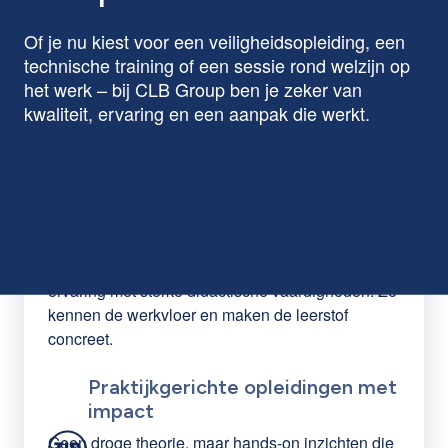
Of je nu kiest voor een veiligheidsopleiding, een
technische training of een sessie rond welzijn op
het werk – bij CLB Group ben je zeker van
kwaliteit, ervaring en een aanpak die werkt.
Ervaren lesgevers uit het
werkveld
Onze docenten combineren jarenlange praktijk-
ervaring met sterke didactische vaardigheden. Ze
kennen de werkvloer en maken de leerstof
concreet.
Praktijkgerichte opleidingen met
impact
Geen droge theorie, maar hands-on inzichten die