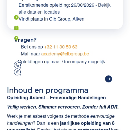
Eerstkomende opleiding: 26/08/2026
-
Bekijk
alle data en locaties
Vindt plaats in
Clb Group, Alken
Vragen?
Bel ons op
+32 11 30 50 63
Mail naar
academy@clbgroup.be
Opleidingen op maat / incompany mogelijk
Inhoud en programma
Opleiding Asbest – Eenvoudige Handelingen
Veilig werken. Slimmer vervoeren. Zonder full ADR.
Werk je met asbest volgens de methode
eenvoudige
handelingen
? Dan is een
jaarlijkse opleiding van 8
uur verplicht
. Dankzij het nieuwe
sectorprotocol
kan