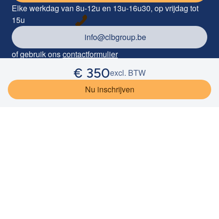
Elke werkdag van 8u-12u en 13u-16u30, op vrijdag tot
15u
info@clbgroup.be
of gebruik ons
contactformulier
€
350
Industrieterrein Kolmen 1085, 3570 Alken
excl. BTW
©
2026
CLB Group
Privacy
Cookieverklaring
Disclaimer
Nu inschrijven