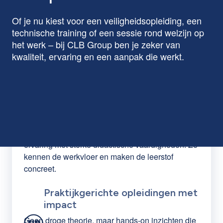
Of je nu kiest voor een veiligheidsopleiding, een
technische training of een sessie rond welzijn op
het werk – bij CLB Group ben je zeker van
kwaliteit, ervaring en een aanpak die werkt.
Ervaren lesgevers uit het
werkveld
Onze docenten combineren jarenlange praktijk-
ervaring met sterke didactische vaardigheden. Ze
kennen de werkvloer en maken de leerstof
concreet.
Praktijkgerichte opleidingen met
impact
Geen droge theorie, maar hands-on inzichten die