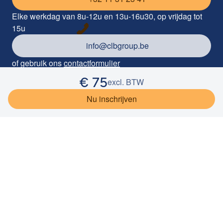
Elke werkdag van 8u-12u en 13u-16u30, op vrijdag tot
15u
info@clbgroup.be
of gebruik ons
contactformulier
€
75
Industrieterrein Kolmen 1085, 3570 Alken
excl. BTW
©
2026
CLB Group
Privacy
Cookieverklaring
Disclaimer
Nu inschrijven