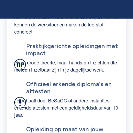
werkveld
Onze docenten combineren jarenlange praktijk-
ervaring met sterke didactische vaardigheden. Ze
kennen de werkvloer en maken de leerstof
concreet.
Praktijkgerichte opleidingen met
impact
Geen droge theorie, maar hands-on inzichten die
meteen inzetbaar zijn in je dagelijkse werk.
Officieel erkende diploma's en
attesten
Je behaalt door BeSaCC of andere instanties
erkende attesten met een geldigheidsduur van 10
jaar.
Opleiding op maat van jouw