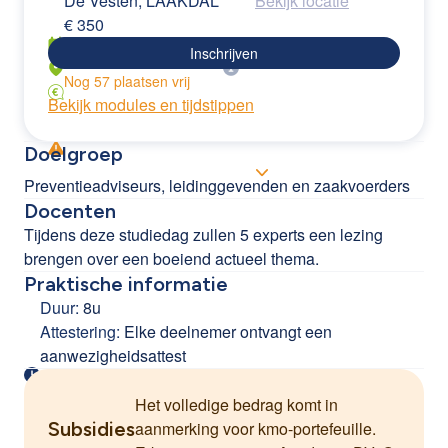
De Vesten, LAAKDAL
Bekijk locatie
€
350
Inschrijven
Nog
57
plaatsen
vrij
Bekijk modules en tijdstippen
Doelgroep
Preventieadviseurs, leidinggevenden en zaakvoerders
Docenten
Tijdens deze studiedag zullen 5 experts een lezing
brengen over een boeiend actueel thema.
Praktische informatie
Duur:
8u
Attestering:
Elke deelnemer ontvangt een
aanwezigheidsattest
Het volledige bedrag komt in
Subsidies
aanmerking voor kmo-portefeuille.