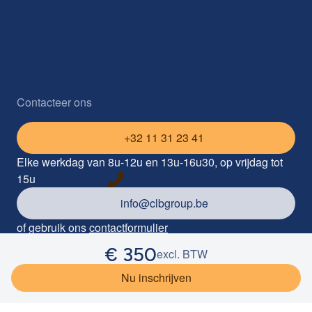
Contacteer ons
+32 11 31 23 41
Elke werkdag van 8u-12u en 13u-16u30, op vrijdag tot
15u
info@clbgroup.be
of gebruik ons
contactformulier
€
350
Industrieterrein Kolmen 1085, 3570 Alken
excl. BTW
©
2026
CLB Group
Privacy
Cookieverklaring
Disclaimer
Nu inschrijven