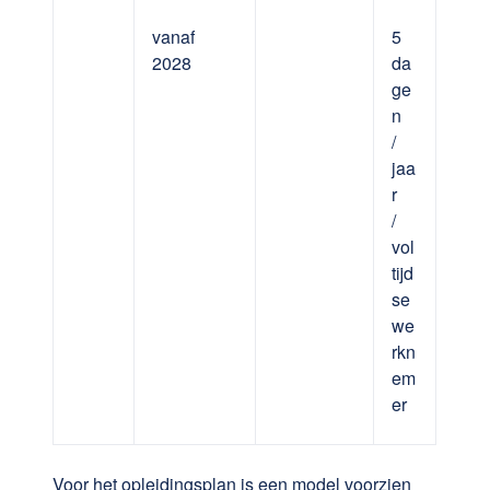
vanaf
5
2028
da
ge
n
/
jaa
r
/
vol
tijd
se
we
rkn
em
er
Voor het opleidingsplan is een model voorzien