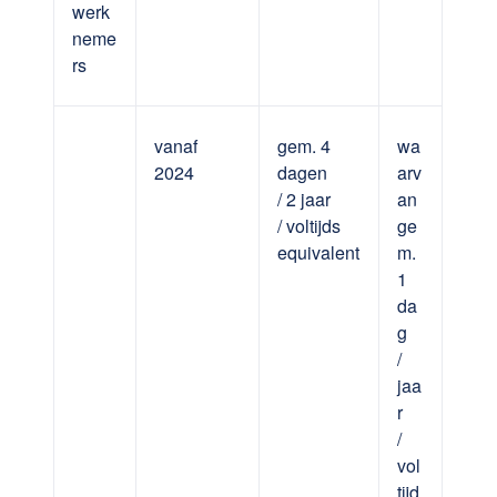
werk
neme
rs
vanaf
gem. 4
wa
2024
dagen
arv
/ 2 jaar
an
/ voltijds
ge
equivalent
m.
1
da
g
/
jaa
r
/
vol
tijd