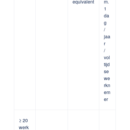
equivalent
m.
1
da
g
/
jaa
r
/
vol
tijd
se
we
rkn
em
er
≥ 20
werk