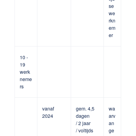
se
we
rkn
em
er
10 -
19
werk
neme
rs
vanaf
gem. 4,5
wa
2024
dagen
arv
/ 2 jaar
an
/ voltijds
ge