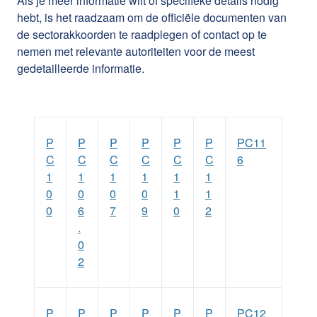
Als je meer informatie wilt of specifieke details nodig
hebt, is het raadzaam om de officiële documenten van
de sectorakkoorden te raadplegen of contact op te
nemen met relevante autoriteiten voor de meest
gedetailleerde informatie.
P
P
P
P
P
P
PC11
C
C
C
C
C
C
6
1
1
1
1
1
1
0
0
0
0
1
1
0
6
7
9
0
2
.
0
2
P
P
P
P
P
P
PC12