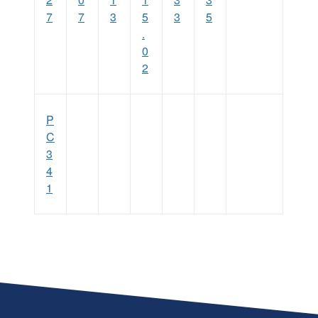
7
7
3
5
3
5
.
0
2
P
C
3
4
1