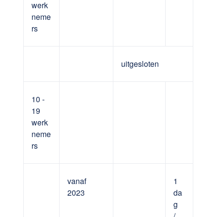
werk
neme
rs
uitgesloten
10 -
19
werk
neme
rs
vanaf
1
2023
da
g
/