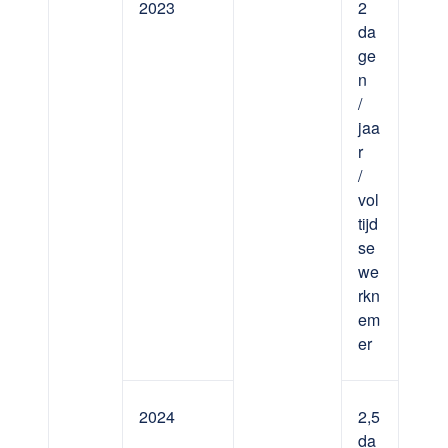
2023
2
da
ge
n
/
jaa
r
/
vol
tijd
se
we
rkn
em
er
2024
2,5
da