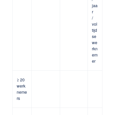
jaa
r
/
vol
tijd
se
we
rkn
em
er
≥ 20
werk
neme
rs