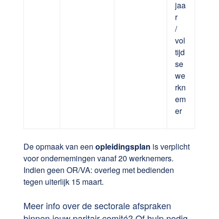
jaa
r
/
vol
tijd
se
we
rkn
em
er
De opmaak van een
opleidingsplan
is verplicht
voor ondernemingen vanaf 20 werknemers.
Indien geen OR/VA: overleg met bedienden
tegen uiterlijk 15 maart.
Meer info over de sectorale afspraken
binnen jouw paritair comité? Of hulp nodig