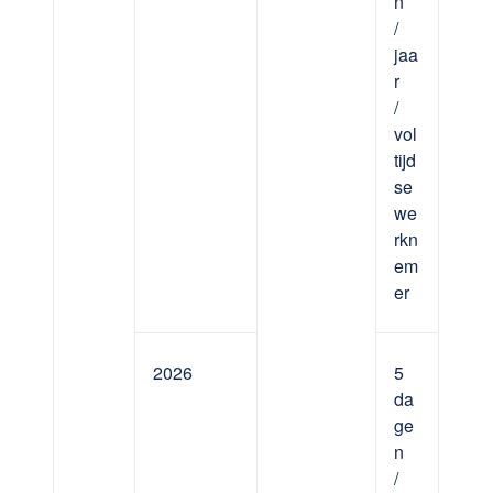
n
/
jaa
r
/
vol
tijd
se
we
rkn
em
er
2026
5
da
ge
n
/