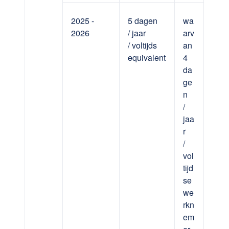
2025 -
5 dagen
wa
2026
/ jaar
arv
/ voltijds
an
equivalent
4
da
ge
n
/
jaa
r
/
vol
tijd
se
we
rkn
em