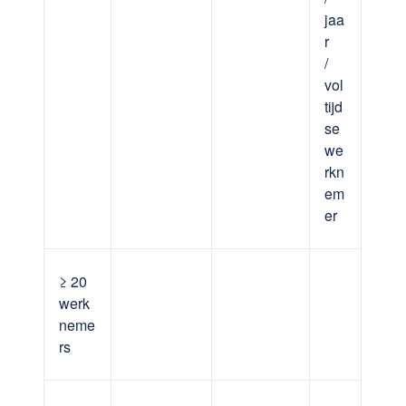
jaa
r
/
vol
tijd
se
we
rkn
em
er
≥ 20
werk
neme
rs