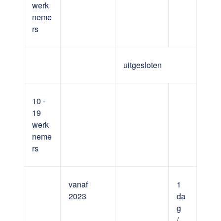
werk
neme
rs
uitgesloten
10 -
19
werk
neme
rs
vanaf
1
2023
da
g
/