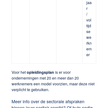
jaa
r
/
vol
tijd
se
we
rkn
em
er
Voor het
opleidingsplan
is er voor
ondernemingen met 20 en meer dan 20
werknemers een model voorzien, maar deze niet
verplicht te gebruiken.
Meer info over de sectorale afspraken
binnen jouw paritair comité? Of hulp nodig