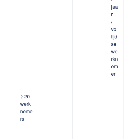
jaa
r
/
vol
tijd
se
we
rkn
em
er
≥ 20
werk
neme
rs