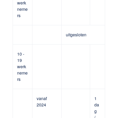
werk
neme
rs
uitgesloten
10 -
19
werk
neme
rs
vanaf
1
2024
da
g
/