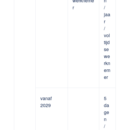
werkneme
n
r
/
jaa
r
/
vol
tijd
se
we
rkn
em
er
vanaf
5
2029
da
ge
n
/