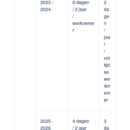
2023 -
6 dagen
2
2024
/ 2 jaar
da
/
ge
werkneme
n
r
/
jaa
r
/
vol
tijd
se
we
rkn
em
er
2025 -
4 dagen
3
2026
/ 2 jaar
da