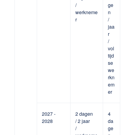
/
ge
werkneme
n
r
/
jaa
r
/
vol
tijd
se
we
rkn
em
er
2027 -
2 dagen
4
2028
/ 2 jaar
da
/
ge