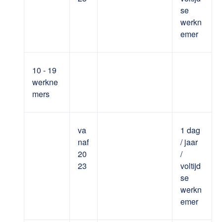
se
werkn
emer
10 - 19
werkne
mers
va
1 dag
naf
/ jaar
20
/
23
voltijd
se
werkn
emer