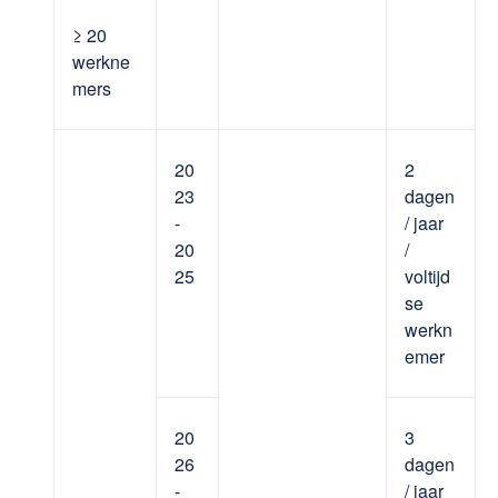
≥ 20
werkne
mers
20
2
23
dagen
-
/ jaar
20
/
25
voltijd
se
werkn
emer
20
3
26
dagen
-
/ jaar