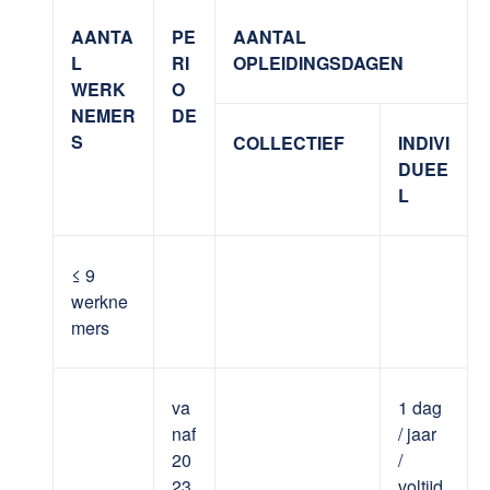
AANTA
PE
AANTAL
L
RI
OPLEIDINGSDAGEN
WERK
O
NEMER
DE
S
COLLECTIEF
INDIVI
DUEE
L
≤ 9
werkne
mers
va
1 dag
naf
/ jaar
20
/
23
voltijd