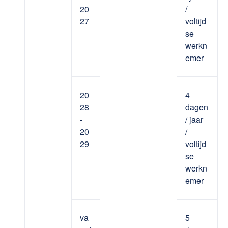
20
/
27
voltijd
se
werkn
emer
20
4
28
dagen
-
/ jaar
20
/
29
voltijd
se
werkn
emer
va
5