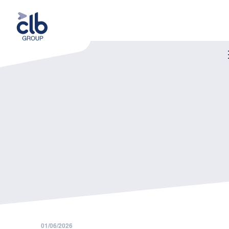
Home
Nieuws
Arbeidsongevallenverzekering via sociaal secretariaat
01/06/2026