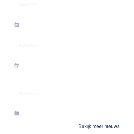
03/08/2026
Een regelmatige verzekeringscheck-
up is cruciaal voor elk bedrijf
01/06/2026
Waarom je
arbeidsongevallenverzekering best
via jouw sociaal secretariaat loopt
30/01/2026
TaxAway+, een exclusief product van
CLB Verzekeringen
Bekijk meer nieuws