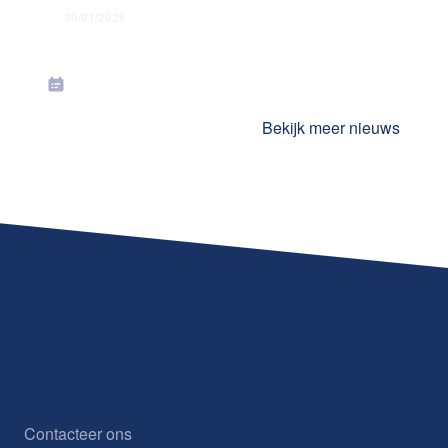
30/01/2026
TaxAway+, een exclusief product van
CLB Verzekeringen
Bekijk meer nieuws
Contacteer ons