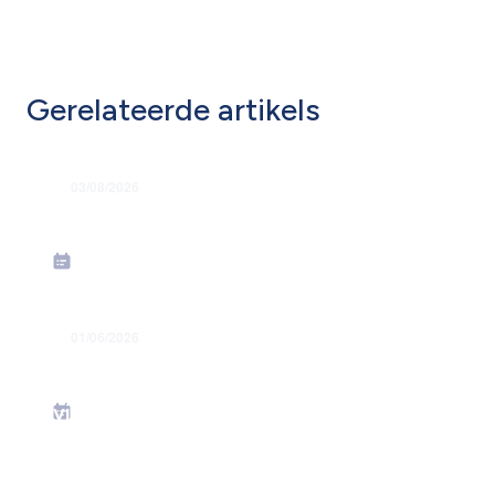
Gerelateerde artikels
03/08/2026
Een regelmatige verzekeringscheck-
up is cruciaal voor elk bedrijf
01/06/2026
Waarom je
arbeidsongevallenverzekering best
via jouw sociaal secretariaat loopt