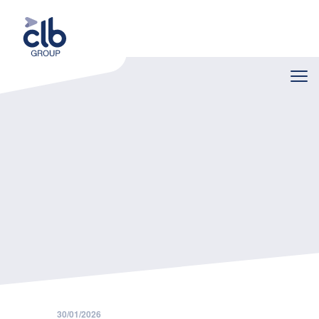
Home
Nieuws
TaxAway+, een exclusief product van CLB Verzekeringen
30/01/2026