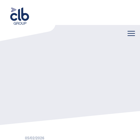
Home
Nieuws
Tips voor het opstellen van een opleidingsplan voor jouw onderneming
05/02/2026