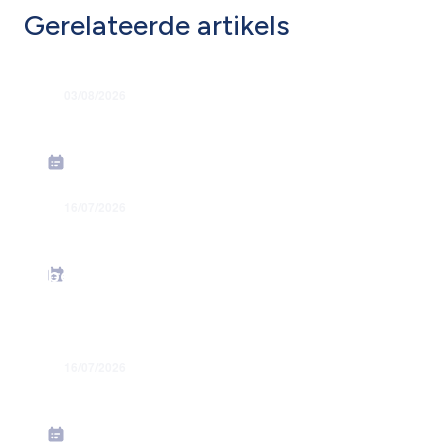
Gerelateerde artikels
03/08/2026
Grondige hervorming flexi-jobstelsel
16/07/2026
Energiesteunmaatregelen: verhoging
forfaitaire kilometervergoeding –
bedrag juni 2026
16/07/2026
Toekenning jaarlijkse premies in juli
2026