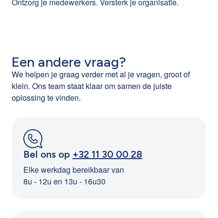
preventieadviseurs. Ze wordt gekoppeld aan het HR-
Ontzorg je medewerkers. Versterk je organisatie.
Juridische en financiële eerstelijnsbegeleiding
Sterke retentie en employer branding
: mentaal
beleid van je onderneming.
Een aanpak die past binnen het psychosociaal
welzijn is een doorslaggevende troef
Via een korte intake en matching wordt telkens de meest
preventiekader
passende ondersteuning gekozen.
Onderbouwd beleid
: data en inzichten die HR
Meer informatie:
CLB Group EAP
management helpen keuzes te maken en draagvlak
Een andere vraag?
Meer informatie:
CLB Group EAP
creëren
We helpen je graag verder met al je vragen, groot of
Meer informatie:
CLB Group EAP
klein. Ons team staat klaar om samen de juiste
oplossing te vinden.
Bel ons op
+32 11 30 00 28
Elke werkdag bereikbaar van
8u - 12u en 13u - 16u30