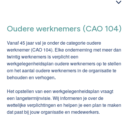
zelfzekere manier op te nemen.
krijgen om je expertise verder te verdiepen. Onze
preventieadviseurs psychosociale aspecten organiseren
regelmatig inter- en supervisiesessies in Alken, met
Oudere werknemers (CAO 104)
focus op:
Uitwisseling van ervaringen en casussen
Vanaf 45 jaar val je onder de categorie oudere
werknemer (CAO 104). Elke onderneming met meer dan
Verdieping via thematische inspiratiemodules
twintig werknemers is verplicht een
Wil je dit liever intern organiseren? Dan kunnen we de
werkgelegenheidsplan oudere werknemers op te stellen
sessies ook op jouw bedrijfslocatie aanbieden.
om het aantal oudere werknemers in de organisatie te
behouden en verhogen
.
Het opstellen van een werkgelegenheidsplan vraagt
een langetermijnvisie. Wij informeren je over de
wettelijke verplichtingen en helpen je een plan te maken
dat past bij jouw organisatie en medewerkers.