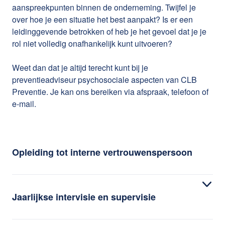
aanspreekpunten binnen de onderneming. Twijfel je
over hoe je een situatie het best aanpakt? Is er een
leidinggevende betrokken of heb je het gevoel dat je je
rol niet volledig onafhankelijk kunt uitvoeren?
Weet dan dat je altijd terecht kunt bij je
preventieadviseur psychosociale aspecten van CLB
Preventie. Je kan ons bereiken via afspraak, telefoon of
e-mail.
Opleiding tot interne vertrouwenspersoon
Je kunt bij ons terecht voor een praktijkgerichte
vijfdaagse opleiding tot interne vertrouwenspersoon.
Jaarlijkse intervisie en supervisie
Tijdens deze opleiding ontwikkel je alle noodzakelijke
competenties om de rol op een professionele en
Als vertrouwenspersoon hoor je jaarlijks de kans te