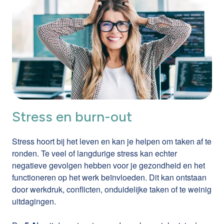
Effecten van alcohol, drugs en medicatie op
en ondersteuning bij het opstellen en implementeren
Indien nodig verwijzen we door naar geschikte
werkprestaties begrijpen
van een effectief beleid.
hulpverlening
Gesprekstechnieken toepassen om adequaat te
Het doel is om medewerkers die problemen ervaren met
reageren
middelengebruik tijdig te ondersteunen en te
begeleiden, zodat zowel hun welzijn als de veiligheid op
Praktische tips om de situatie in jouw werkcontext
de werkvloer gewaarborgd blijft.
aan te pakken
De opleiding is bedoeld voor leidinggevenden, HR-
Stress en burn-out
medewerkers en anderen die betrokken zijn bij de
opvolging van medewerkers. Ze wordt gekoppeld aan
het A&D&M-beleid van je onderneming.
Stress hoort bij het leven en kan je helpen om taken af te
ronden. Te veel of langdurige stress kan echter
negatieve gevolgen hebben voor je gezondheid en het
functioneren op het werk beïnvloeden. Dit kan ontstaan
door werkdruk, conflicten, onduidelijke taken of te weinig
uitdagingen.