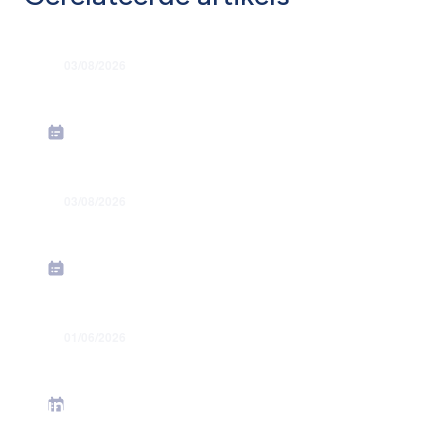
03/08/2026
Lasrook, een onderschat
gezondheidsrisico
03/08/2026
Houtstof, een natuurlijk product,
maar niet onschuldig
01/06/2026
Richtlijnen voor de opmaak van een
aanwezigheids- en re-
integratieprotocol