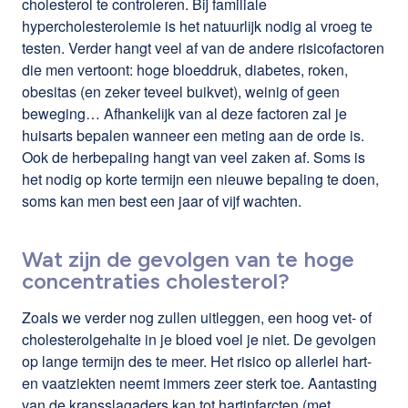
cholesterol te controleren. Bij familiale
hypercholesterolemie is het natuurlijk nodig al vroeg te
testen. Verder hangt veel af van de andere risicofactoren
die men vertoont: hoge bloeddruk, diabetes, roken,
obesitas (en zeker teveel buikvet), weinig of geen
beweging… Afhankelijk van al deze factoren zal je
huisarts bepalen wanneer een meting aan de orde is.
Ook de herbepaling hangt van veel zaken af. Soms is
het nodig op korte termijn een nieuwe bepaling te doen,
soms kan men best een jaar of vijf wachten.
Wat zijn de gevolgen van te hoge
concentraties cholesterol?
Zoals we verder nog zullen uitleggen, een hoog vet- of
cholesterolgehalte in je bloed voel je niet. De gevolgen
op lange termijn des te meer. Het risico op allerlei hart-
en vaatziekten neemt immers zeer sterk toe. Aantasting
van de kransslagaders kan tot hartinfarcten (met